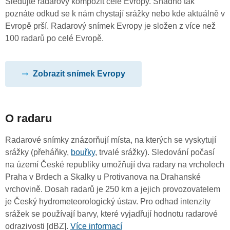
Sledujte radarový kompozit celé Evropy. Snadno tak
poznáte odkud se k nám chystají srážky nebo kde aktuálně v
Evropě prší. Radarový snímek Evropy je složen z více než
100 radarů po celé Evropě.
Zobrazit snímek Evropy
O radaru
Radarové snímky znázorňují místa, na kterých se vyskytují
srážky (přeháňky,
bouřky
, trvalé srážky). Sledování počasí
na území České republiky umožňují dva radary na vrcholech
Praha v Brdech a Skalky u Protivanova na Drahanské
vrchovině. Dosah radarů je 250 km a jejich provozovatelem
je Český hydrometeorologický ústav. Pro odhad intenzity
srážek se používají barvy, které vyjadřují hodnotu radarové
odrazivosti [dBZ].
Více informací