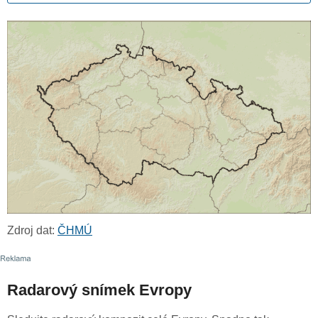
Zdroj dat:
ČHMÚ
Radarový snímek Evropy