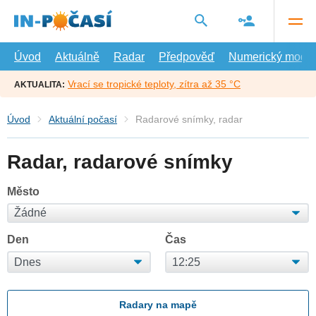
Přejít
na
hlavní
obsah
Úvod
Aktuálně
Radar
Předpověď
Numerický model
Vrací se tropické teploty, zítra až 35 °C
AKTUALITA:
Úvod
Aktuální počasí
Radarové snímky, radar
Radar, radarové snímky
Město
Den
Čas
Radary na mapě