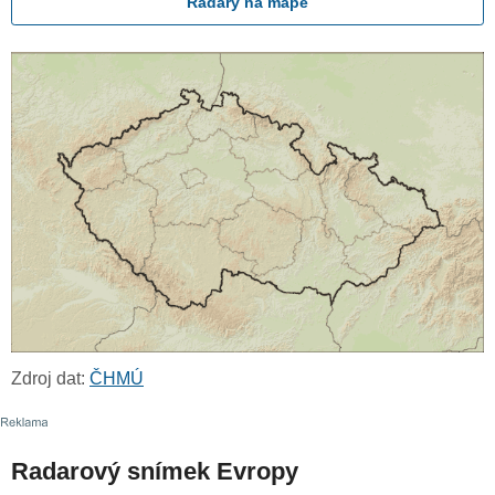
Radary na mapě
Zdroj dat:
ČHMÚ
Radarový snímek Evropy