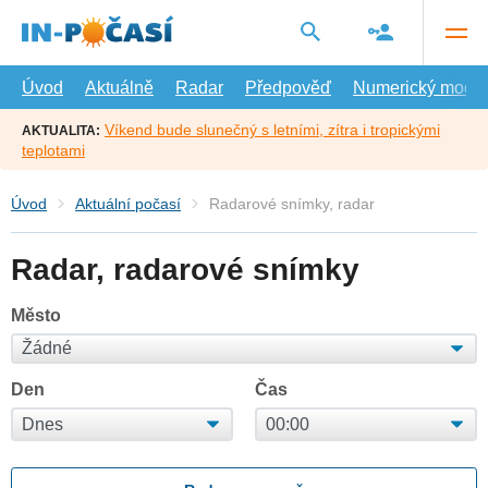
Přejít
na
hlavní
obsah
Úvod
Aktuálně
Radar
Předpověď
Numerický model
Víkend bude slunečný s letními, zítra i tropickými
AKTUALITA:
teplotami
Úvod
Aktuální počasí
Radarové snímky, radar
Radar, radarové snímky
Město
Den
Čas