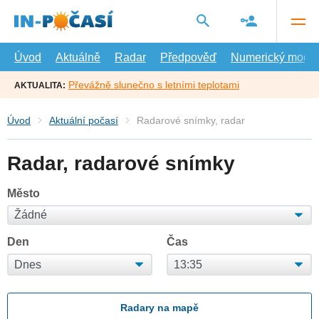
Přejít
na
hlavní
obsah
Úvod
Aktuálně
Radar
Předpověď
Numerický model
Převážně slunečno s letními teplotami
AKTUALITA:
Úvod
Aktuální počasí
Radarové snímky, radar
Radar, radarové snímky
Město
Den
Čas
Radary na mapě