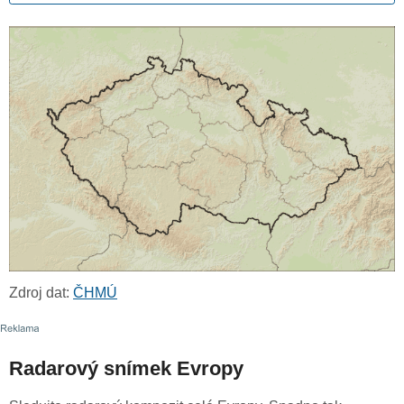
Zdroj dat:
ČHMÚ
Radarový snímek Evropy