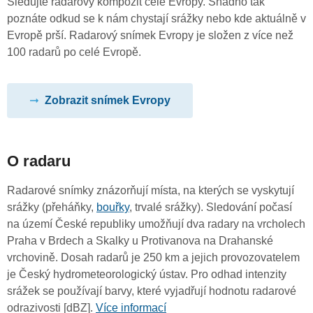
Sledujte radarový kompozit celé Evropy. Snadno tak
poznáte odkud se k nám chystají srážky nebo kde aktuálně v
Evropě prší. Radarový snímek Evropy je složen z více než
100 radarů po celé Evropě.
Zobrazit snímek Evropy
O radaru
Radarové snímky znázorňují místa, na kterých se vyskytují
srážky (přeháňky,
bouřky
, trvalé srážky). Sledování počasí
na území České republiky umožňují dva radary na vrcholech
Praha v Brdech a Skalky u Protivanova na Drahanské
vrchovině. Dosah radarů je 250 km a jejich provozovatelem
je Český hydrometeorologický ústav. Pro odhad intenzity
srážek se používají barvy, které vyjadřují hodnotu radarové
odrazivosti [dBZ].
Více informací