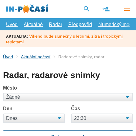
Přejít
na
hlavní
obsah
Úvod
Aktuálně
Radar
Předpověď
Numerický model
Víkend bude slunečný s letními, zítra i tropickými
AKTUALITA:
teplotami
Úvod
Aktuální počasí
Radarové snímky, radar
Radar, radarové snímky
Město
Den
Čas