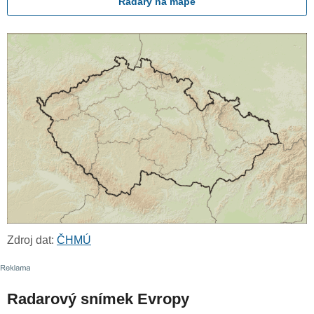
Radary na mapě
Zdroj dat:
ČHMÚ
Radarový snímek Evropy