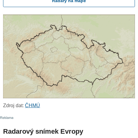
Radary na mapě
Zdroj dat:
ČHMÚ
Radarový snímek Evropy