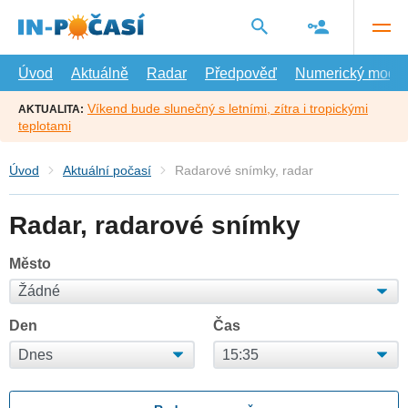
Přejít
na
hlavní
obsah
Úvod
Aktuálně
Radar
Předpověď
Numerický model
Víkend bude slunečný s letními, zítra i tropickými
AKTUALITA:
teplotami
Úvod
Aktuální počasí
Radarové snímky, radar
Radar, radarové snímky
Město
Den
Čas