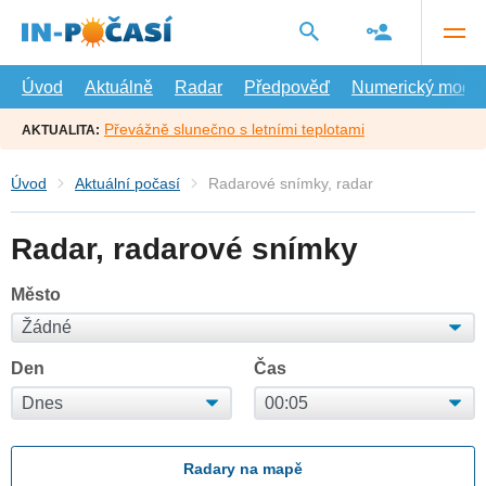
Přejít
na
hlavní
obsah
Úvod
Aktuálně
Radar
Předpověď
Numerický model
Převážně slunečno s letními teplotami
AKTUALITA:
Úvod
Aktuální počasí
Radarové snímky, radar
Radar, radarové snímky
Město
Den
Čas
Radary na mapě