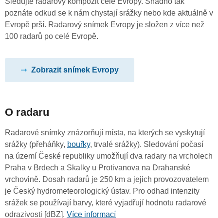
Sledujte radarový kompozit celé Evropy. Snadno tak
poznáte odkud se k nám chystají srážky nebo kde aktuálně v
Evropě prší. Radarový snímek Evropy je složen z více než
100 radarů po celé Evropě.
Zobrazit snímek Evropy
O radaru
Radarové snímky znázorňují místa, na kterých se vyskytují
srážky (přeháňky,
bouřky
, trvalé srážky). Sledování počasí
na území České republiky umožňují dva radary na vrcholech
Praha v Brdech a Skalky u Protivanova na Drahanské
vrchovině. Dosah radarů je 250 km a jejich provozovatelem
je Český hydrometeorologický ústav. Pro odhad intenzity
srážek se používají barvy, které vyjadřují hodnotu radarové
odrazivosti [dBZ].
Více informací