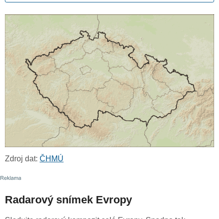
Zdroj dat:
ČHMÚ
Radarový snímek Evropy