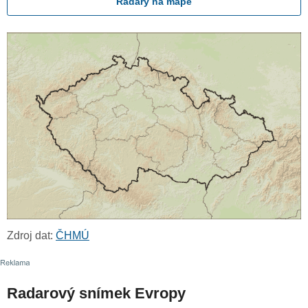
Radary na mapě
Zdroj dat:
ČHMÚ
Radarový snímek Evropy