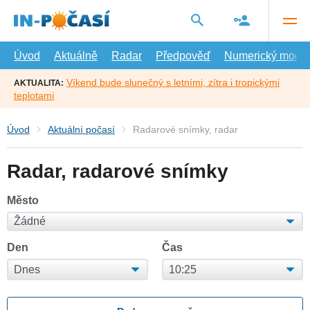
Přejít
na
hlavní
obsah
Úvod
Aktuálně
Radar
Předpověď
Numerický model
Víkend bude slunečný s letními, zítra i tropickými
AKTUALITA:
teplotami
Úvod
Aktuální počasí
Radarové snímky, radar
Radar, radarové snímky
Město
Den
Čas