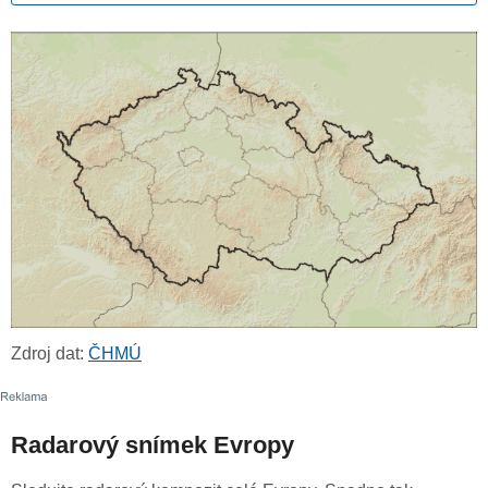
Zdroj dat:
ČHMÚ
Radarový snímek Evropy