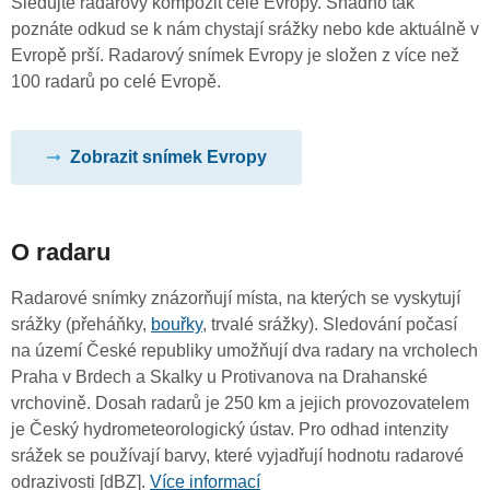
Sledujte radarový kompozit celé Evropy. Snadno tak
poznáte odkud se k nám chystají srážky nebo kde aktuálně v
Evropě prší. Radarový snímek Evropy je složen z více než
100 radarů po celé Evropě.
Zobrazit snímek Evropy
O radaru
Radarové snímky znázorňují místa, na kterých se vyskytují
srážky (přeháňky,
bouřky
, trvalé srážky). Sledování počasí
na území České republiky umožňují dva radary na vrcholech
Praha v Brdech a Skalky u Protivanova na Drahanské
vrchovině. Dosah radarů je 250 km a jejich provozovatelem
je Český hydrometeorologický ústav. Pro odhad intenzity
srážek se používají barvy, které vyjadřují hodnotu radarové
odrazivosti [dBZ].
Více informací