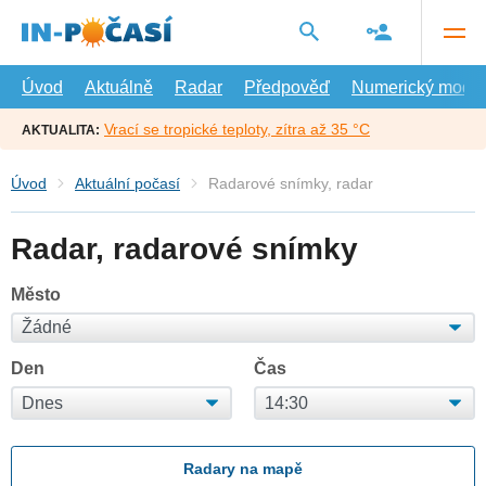
Přejít
na
hlavní
obsah
Úvod
Aktuálně
Radar
Předpověď
Numerický model
Vrací se tropické teploty, zítra až 35 °C
AKTUALITA:
Úvod
Aktuální počasí
Radarové snímky, radar
Radar, radarové snímky
Město
Den
Čas
Radary na mapě