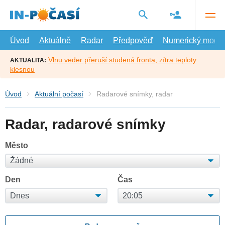
Přejít
na
hlavní
obsah
Úvod
Aktuálně
Radar
Předpověď
Numerický model
Vlnu veder přeruší studená fronta, zítra teploty
AKTUALITA:
klesnou
Úvod
Aktuální počasí
Radarové snímky, radar
Radar, radarové snímky
Město
Den
Čas