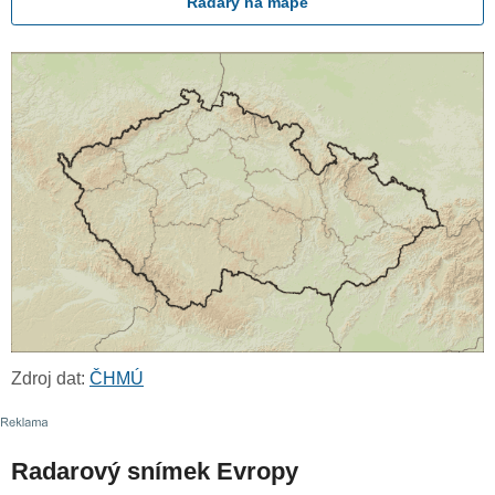
Radary na mapě
Zdroj dat:
ČHMÚ
Radarový snímek Evropy