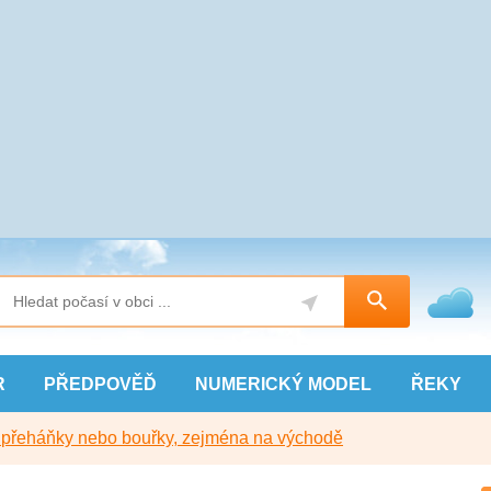
R
PŘEDPOVĚĎ
NUMERICKÝ
MODEL
ŘEKY
y přeháňky nebo bouřky, zejména na východě