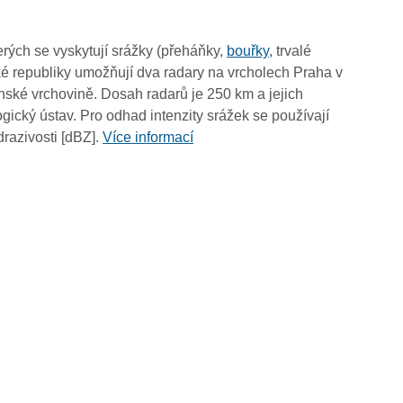
19:50
19:40
rých se vyskytují srážky (přeháňky,
bouřky
, trvalé
19:30
é republiky umožňují dva radary na vrcholech Praha v
19:20
ské vrchovině. Dosah radarů je 250 km a jejich
19:10
ický ústav. Pro odhad intenzity srážek se používají
19:00
drazivosti [dBZ].
Více informací
18:50
18:40
18:30
18:20
18:10
18:00
17:50
17:40
17:30
17:20
17:10
17:00