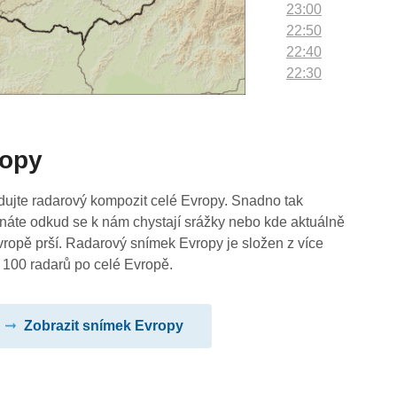
23:00
22:50
22:40
22:30
22:20
22:10
22:00
ropy
21:50
21:40
21:30
dujte radarový kompozit celé Evropy. Snadno tak
21:20
náte odkud se k nám chystají srážky nebo kde aktuálně
21:10
vropě prší. Radarový snímek Evropy je složen z více
21:00
 100 radarů po celé Evropě.
20:50
20:40
Zobrazit snímek Evropy
20:30
20:20
20:10
20:00