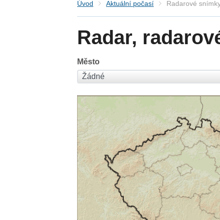
Úvod
Aktuální počasí
Radarové snímky
Radar, radarov
Město