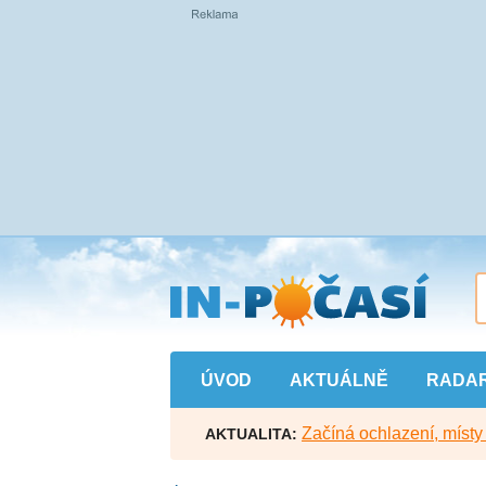
Přejít
na
hlavní
obsah
ÚVOD
AKTUÁLNĚ
RADA
Začíná ochlazení, míst
AKTUALITA: