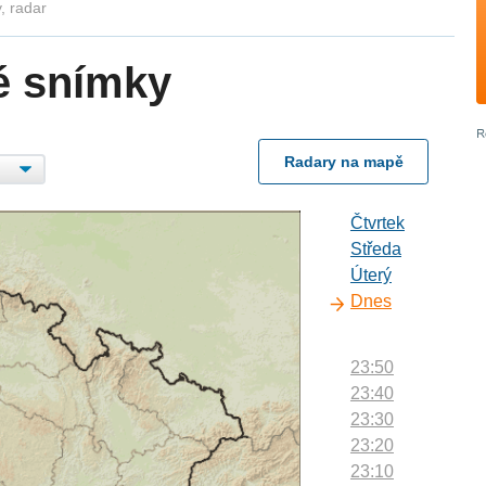
, radar
é snímky
Radary na mapě
Čtvrtek
Středa
Úterý
Dnes
23:50
23:40
23:30
23:20
23:10