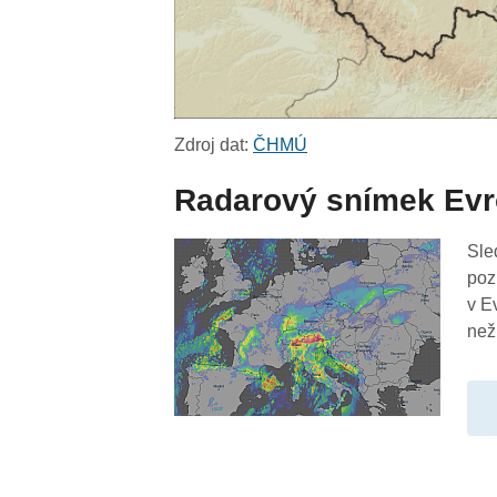
Zdroj dat:
ČHMÚ
Radarový snímek Ev
Sle
poz
v E
než