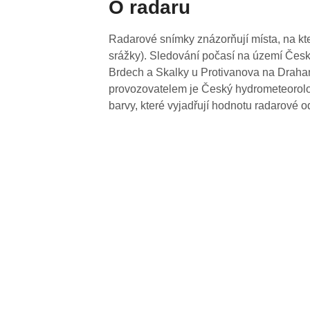
O radaru
Radarové snímky znázorňují místa, na kte
srážky). Sledování počasí na území Česk
Brdech a Skalky u Protivanova na Drahan
provozovatelem je Český hydrometeorolog
barvy, které vyjadřují hodnotu radarové o