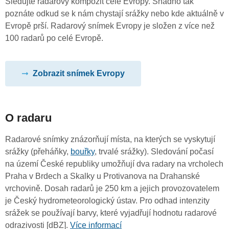
Sledujte radarový kompozit celé Evropy. Snadno tak
poznáte odkud se k nám chystají srážky nebo kde aktuálně v
Evropě prší. Radarový snímek Evropy je složen z více než
100 radarů po celé Evropě.
Zobrazit snímek Evropy
O radaru
Radarové snímky znázorňují místa, na kterých se vyskytují
srážky (přeháňky,
bouřky
, trvalé srážky). Sledování počasí
na území České republiky umožňují dva radary na vrcholech
Praha v Brdech a Skalky u Protivanova na Drahanské
vrchovině. Dosah radarů je 250 km a jejich provozovatelem
je Český hydrometeorologický ústav. Pro odhad intenzity
srážek se používají barvy, které vyjadřují hodnotu radarové
odrazivosti [dBZ].
Více informací