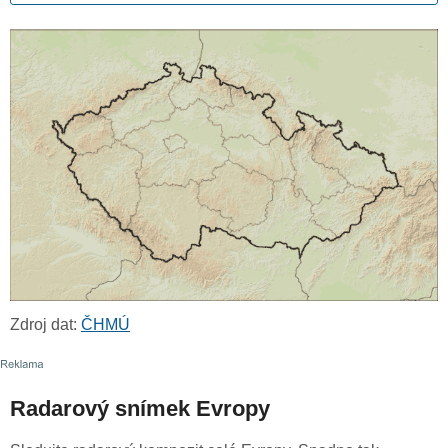
Zdroj dat:
ČHMÚ
Radarový snímek Evropy