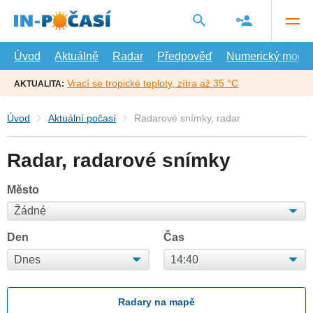
Přejít
na
hlavní
obsah
Úvod
Aktuálně
Radar
Předpověď
Numerický model
Vrací se tropické teploty, zítra až 35 °C
AKTUALITA:
Úvod
Aktuální počasí
Radarové snímky, radar
Radar, radarové snímky
Město
Den
Čas
Radary na mapě