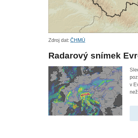
Zdroj dat:
ČHMÚ
Radarový snímek Ev
Sle
poz
v E
než