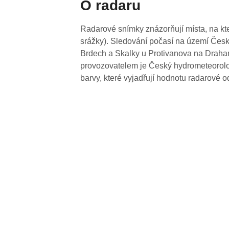
O radaru
Radarové snímky znázorňují místa, na kte
srážky). Sledování počasí na území Česk
Brdech a Skalky u Protivanova na Drahan
provozovatelem je Český hydrometeorolog
barvy, které vyjadřují hodnotu radarové o