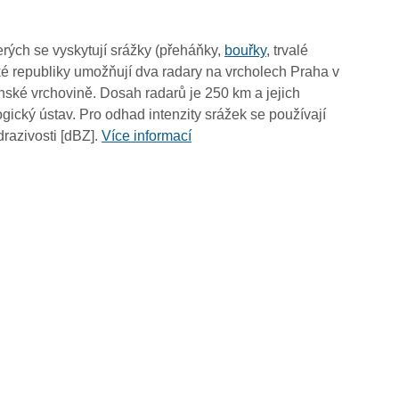
06:30
06:20
rých se vyskytují srážky (přeháňky,
bouřky
, trvalé
06:10
é republiky umožňují dva radary na vrcholech Praha v
06:00
ské vrchovině. Dosah radarů je 250 km a jejich
05:50
ický ústav. Pro odhad intenzity srážek se používají
05:40
drazivosti [dBZ].
Více informací
05:30
05:20
05:10
05:00
04:50
04:40
04:30
04:20
04:10
04:00
03:50
03:40