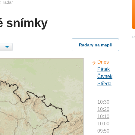
, radar
é snímky
Radary na mapě
Dnes
Pátek
Čtvrtek
Středa
10:30
10:20
10:10
10:00
09:50