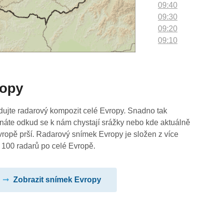
09:40
09:30
09:20
09:10
09:00
08:50
08:40
ropy
08:30
08:20
08:10
dujte radarový kompozit celé Evropy. Snadno tak
08:00
náte odkud se k nám chystají srážky nebo kde aktuálně
07:50
vropě prší. Radarový snímek Evropy je složen z více
07:40
 100 radarů po celé Evropě.
07:30
07:20
Zobrazit snímek Evropy
07:10
07:00
06:50
06:40