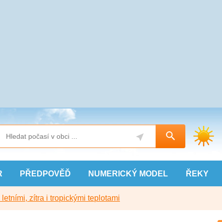
R
PŘEDPOVĚĎ
NUMERICKÝ
MODEL
ŘEKY
etními, zítra i tropickými teplotami