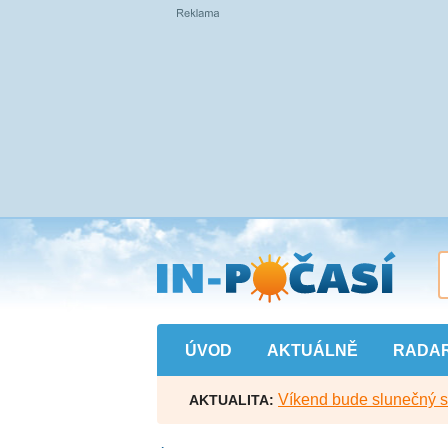
Přejít
na
hlavní
obsah
ÚVOD
AKTUÁLNĚ
RADA
Víkend bude slunečný s l
AKTUALITA: