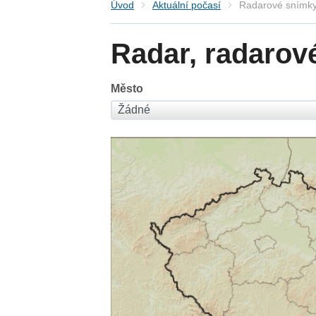
Úvod
Aktuální počasí
Radarové snímky
Radar, radarov
Město