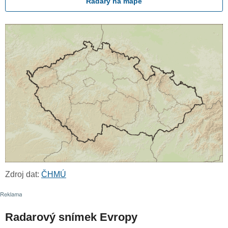
Radary na mapě
Zdroj dat:
ČHMÚ
Radarový snímek Evropy