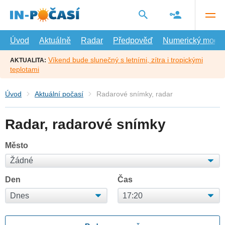
Přejít
na
hlavní
obsah
Úvod
Aktuálně
Radar
Předpověď
Numerický model
Víkend bude slunečný s letními, zítra i tropickými
AKTUALITA:
teplotami
Úvod
Aktuální počasí
Radarové snímky, radar
Radar, radarové snímky
Město
Den
Čas