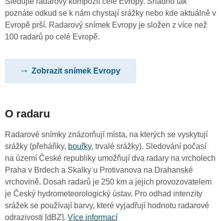
Sledujte radarový kompozit celé Evropy. Snadno tak
poznáte odkud se k nám chystají srážky nebo kde aktuálně v
Evropě prší. Radarový snímek Evropy je složen z více než
100 radarů po celé Evropě.
Zobrazit snímek Evropy
O radaru
Radarové snímky znázorňují místa, na kterých se vyskytují
srážky (přeháňky,
bouřky
, trvalé srážky). Sledování počasí
na území České republiky umožňují dva radary na vrcholech
Praha v Brdech a Skalky u Protivanova na Drahanské
vrchovině. Dosah radarů je 250 km a jejich provozovatelem
je Český hydrometeorologický ústav. Pro odhad intenzity
srážek se používají barvy, které vyjadřují hodnotu radarové
odrazivosti [dBZ].
Více informací