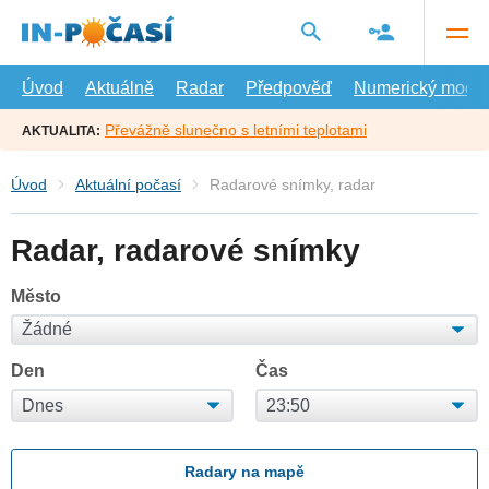
Přejít
na
hlavní
obsah
Úvod
Aktuálně
Radar
Předpověď
Numerický model
Převážně slunečno s letními teplotami
AKTUALITA:
Úvod
Aktuální počasí
Radarové snímky, radar
Radar, radarové snímky
Město
Den
Čas
Radary na mapě