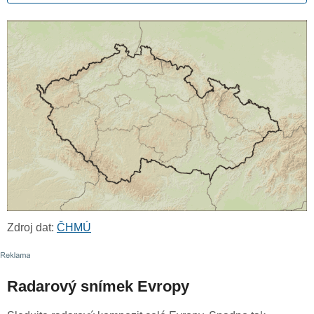
Zdroj dat:
ČHMÚ
Radarový snímek Evropy