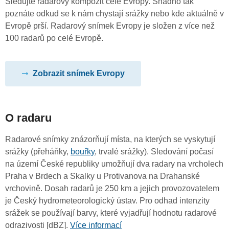
Sledujte radarový kompozit celé Evropy. Snadno tak
poznáte odkud se k nám chystají srážky nebo kde aktuálně v
Evropě prší. Radarový snímek Evropy je složen z více než
100 radarů po celé Evropě.
Zobrazit snímek Evropy
O radaru
Radarové snímky znázorňují místa, na kterých se vyskytují
srážky (přeháňky,
bouřky
, trvalé srážky). Sledování počasí
na území České republiky umožňují dva radary na vrcholech
Praha v Brdech a Skalky u Protivanova na Drahanské
vrchovině. Dosah radarů je 250 km a jejich provozovatelem
je Český hydrometeorologický ústav. Pro odhad intenzity
srážek se používají barvy, které vyjadřují hodnotu radarové
odrazivosti [dBZ].
Více informací