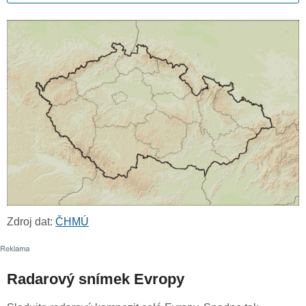
Zdroj dat:
ČHMÚ
Radarový snímek Evropy