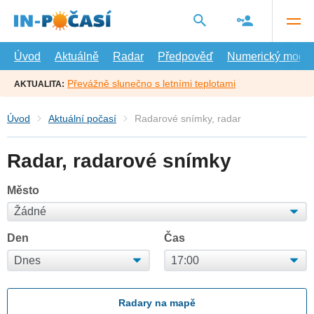
Přejít
na
hlavní
obsah
Úvod
Aktuálně
Radar
Předpověď
Numerický model
Převážně slunečno s letními teplotami
AKTUALITA:
Úvod
Aktuální počasí
Radarové snímky, radar
Radar, radarové snímky
Město
Den
Čas
Radary na mapě