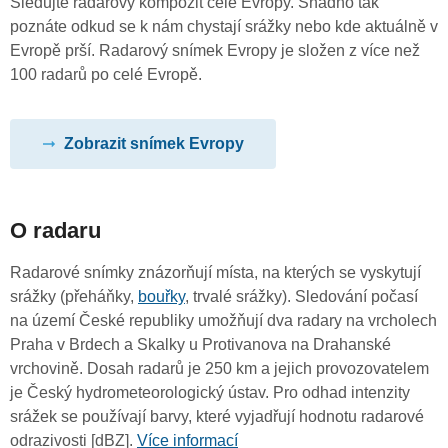
Sledujte radarový kompozit celé Evropy. Snadno tak
poznáte odkud se k nám chystají srážky nebo kde aktuálně v
Evropě prší. Radarový snímek Evropy je složen z více než
100 radarů po celé Evropě.
Zobrazit snímek Evropy
O radaru
Radarové snímky znázorňují místa, na kterých se vyskytují
srážky (přeháňky,
bouřky
, trvalé srážky). Sledování počasí
na území České republiky umožňují dva radary na vrcholech
Praha v Brdech a Skalky u Protivanova na Drahanské
vrchovině. Dosah radarů je 250 km a jejich provozovatelem
je Český hydrometeorologický ústav. Pro odhad intenzity
srážek se používají barvy, které vyjadřují hodnotu radarové
odrazivosti [dBZ].
Více informací