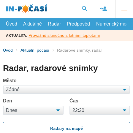
Přejít
na
hlavní
obsah
Úvod
Aktuálně
Radar
Předpověď
Numerický model
Převážně slunečno s letními teplotami
AKTUALITA:
Úvod
Aktuální počasí
Radarové snímky, radar
Radar, radarové snímky
Město
Den
Čas
Radary na mapě