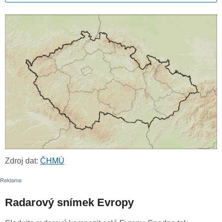
Zdroj dat:
ČHMÚ
Radarový snímek Evropy