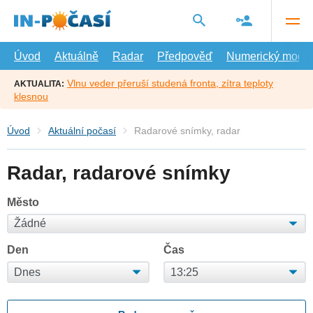
Přejít
na
hlavní
obsah
Úvod
Aktuálně
Radar
Předpověď
Numerický model
Vlnu veder přeruší studená fronta, zítra teploty
AKTUALITA:
klesnou
Úvod
Aktuální počasí
Radarové snímky, radar
Radar, radarové snímky
Město
Den
Čas