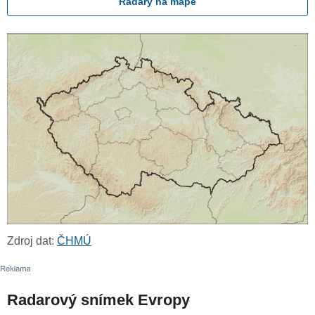
Radary na mapě
Zdroj dat:
ČHMÚ
Radarový snímek Evropy