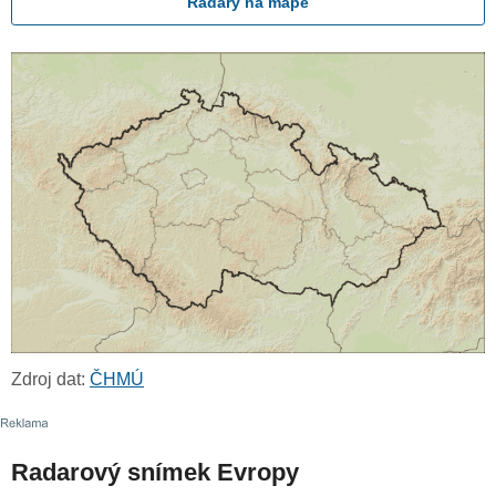
Radary na mapě
Zdroj dat:
ČHMÚ
Radarový snímek Evropy