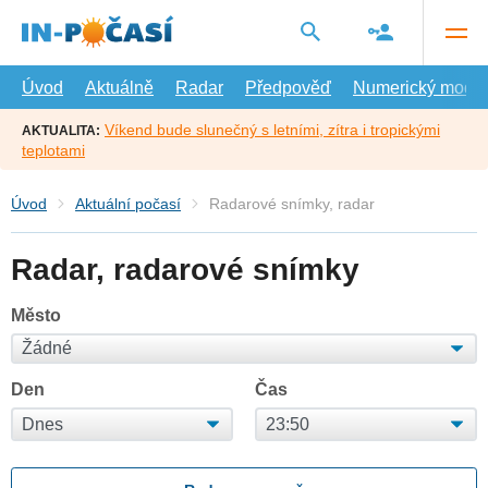
Přejít
na
hlavní
obsah
Úvod
Aktuálně
Radar
Předpověď
Numerický model
Víkend bude slunečný s letními, zítra i tropickými
AKTUALITA:
teplotami
Úvod
Aktuální počasí
Radarové snímky, radar
Radar, radarové snímky
Město
Den
Čas