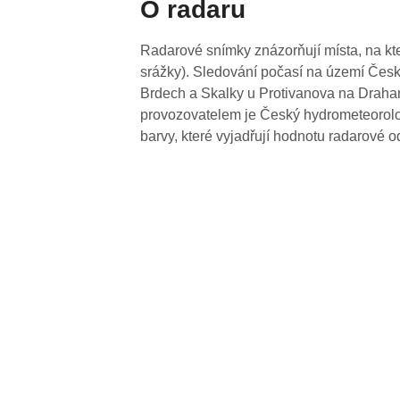
O radaru
Radarové snímky znázorňují místa, na kte
srážky). Sledování počasí na území Česk
Brdech a Skalky u Protivanova na Drahan
provozovatelem je Český hydrometeorolog
barvy, které vyjadřují hodnotu radarové o