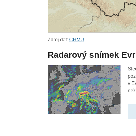
Zdroj dat:
ČHMÚ
Radarový snímek Ev
Sle
poz
v E
než