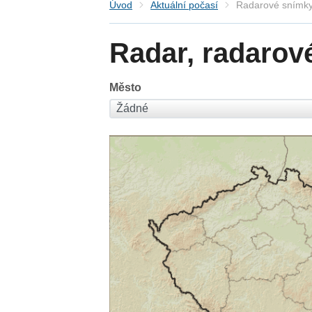
Úvod
Aktuální počasí
Radarové snímky
Radar, radarov
Město