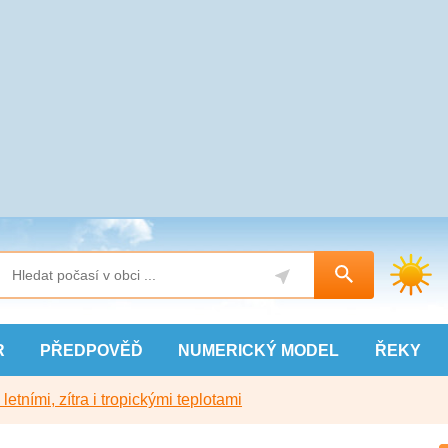
R
PŘEDPOVĚĎ
NUMERICKÝ
MODEL
ŘEKY
etními, zítra i tropickými teplotami