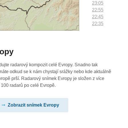
23:05
22:55
22:45
22:35
22:25
22:15
22:05
ropy
21:55
21:45
21:35
dujte radarový kompozit celé Evropy. Snadno tak
21:25
náte odkud se k nám chystají srážky nebo kde aktuálně
21:15
vropě prší. Radarový snímek Evropy je složen z více
21:05
 100 radarů po celé Evropě.
20:55
20:45
Zobrazit snímek Evropy
20:35
20:25
20:15
20:05