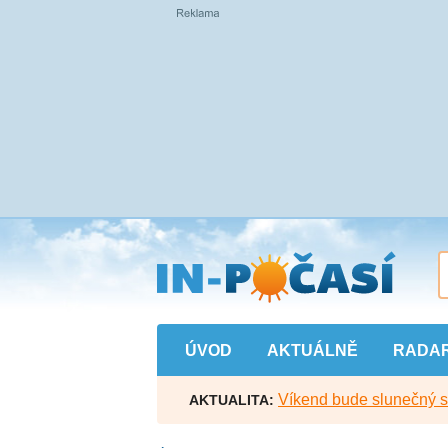
Přejít
na
hlavní
obsah
ÚVOD
AKTUÁLNĚ
RADA
Víkend bude slunečný s l
AKTUALITA: