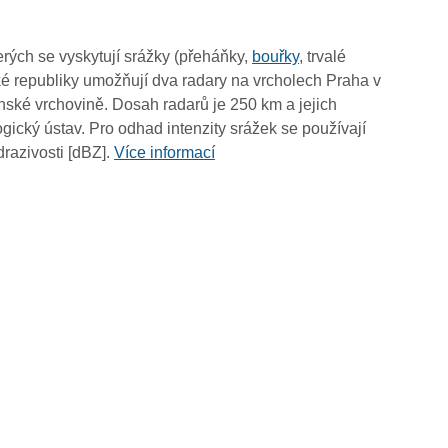
19:55
19:45
rých se vyskytují srážky (přeháňky,
bouřky
, trvalé
19:35
é republiky umožňují dva radary na vrcholech Praha v
19:25
ské vrchovině. Dosah radarů je 250 km a jejich
19:15
ický ústav. Pro odhad intenzity srážek se používají
19:05
drazivosti [dBZ].
Více informací
18:55
18:45
18:35
18:25
18:15
18:05
17:55
17:45
17:35
17:25
17:15
17:05