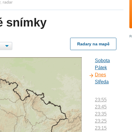
, radar
é snímky
Radary na mapě
Sobota
Pátek
Dnes
Středa
23:55
23:45
23:35
23:25
23:15