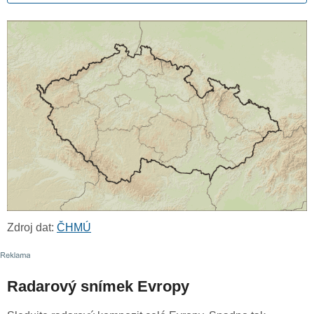
Zdroj dat:
ČHMÚ
Radarový snímek Evropy