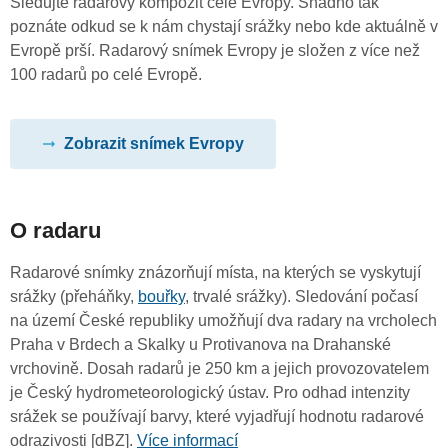
Sledujte radarový kompozit celé Evropy. Snadno tak
poznáte odkud se k nám chystají srážky nebo kde aktuálně v
Evropě prší. Radarový snímek Evropy je složen z více než
100 radarů po celé Evropě.
Zobrazit snímek Evropy
O radaru
Radarové snímky znázorňují místa, na kterých se vyskytují
srážky (přeháňky,
bouřky
, trvalé srážky). Sledování počasí
na území České republiky umožňují dva radary na vrcholech
Praha v Brdech a Skalky u Protivanova na Drahanské
vrchovině. Dosah radarů je 250 km a jejich provozovatelem
je Český hydrometeorologický ústav. Pro odhad intenzity
srážek se používají barvy, které vyjadřují hodnotu radarové
odrazivosti [dBZ].
Více informací