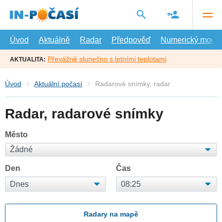
Přejít
na
hlavní
obsah
Úvod
Aktuálně
Radar
Předpověď
Numerický model
Převážně slunečno s letními teplotami
AKTUALITA:
Úvod
Aktuální počasí
Radarové snímky, radar
Radar, radarové snímky
Město
Den
Čas
Radary na mapě