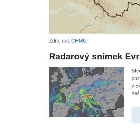
Zdroj dat:
ČHMÚ
Radarový snímek Ev
Sle
poz
v E
než