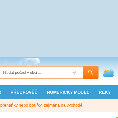
R
PŘEDPOVĚĎ
NUMERICKÝ
MODEL
ŘEKY
y přeháňky nebo bouřky, zejména na východě