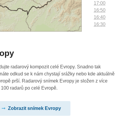
17:00
16:50
16:40
16:30
16:20
16:10
16:00
ropy
15:50
15:40
15:30
dujte radarový kompozit celé Evropy. Snadno tak
15:20
náte odkud se k nám chystají srážky nebo kde aktuálně
15:10
vropě prší. Radarový snímek Evropy je složen z více
15:00
 100 radarů po celé Evropě.
14:50
14:40
Zobrazit snímek Evropy
14:30
14:20
14:10
14:00