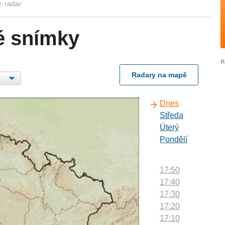
, radar
é snímky
Radary na mapě
Dnes
Středa
Úterý
Pondělí
17:50
17:40
17:30
17:20
17:10