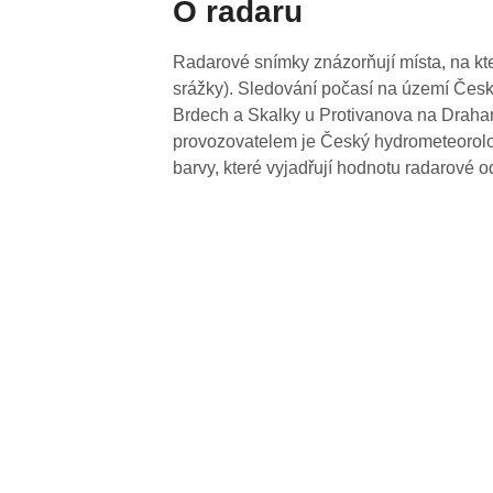
O radaru
Radarové snímky znázorňují místa, na kte
srážky). Sledování počasí na území Česk
Brdech a Skalky u Protivanova na Drahan
provozovatelem je Český hydrometeorolog
barvy, které vyjadřují hodnotu radarové o