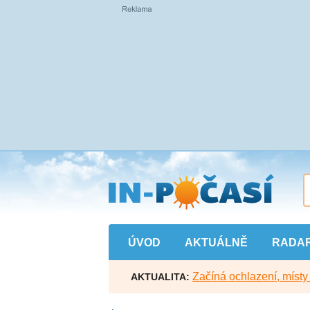
Přejít
na
hlavní
obsah
ÚVOD
AKTUÁLNĚ
RADA
Začíná ochlazení, míst
AKTUALITA: