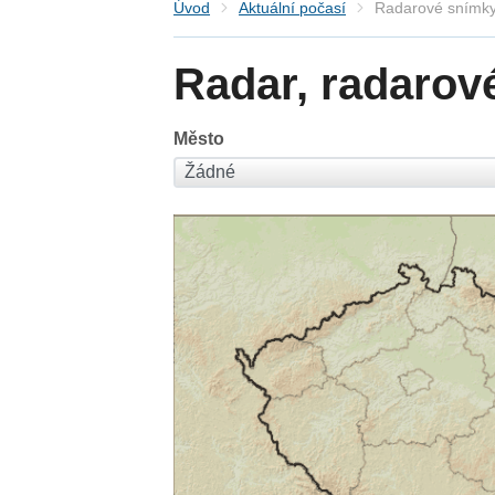
Úvod
Aktuální počasí
Radarové snímky
Radar, radarov
Město