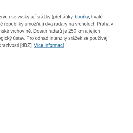
13:50
13:40
rých se vyskytují srážky (přeháňky,
bouřky
, trvalé
13:30
é republiky umožňují dva radary na vrcholech Praha v
13:20
ské vrchovině. Dosah radarů je 250 km a jejich
13:10
ický ústav. Pro odhad intenzity srážek se používají
13:00
drazivosti [dBZ].
Více informací
12:50
12:40
12:30
12:20
12:10
12:00
11:50
11:40
11:30
11:20
11:10
11:00