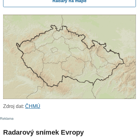
Radary na mapě
Zdroj dat:
ČHMÚ
Radarový snímek Evropy