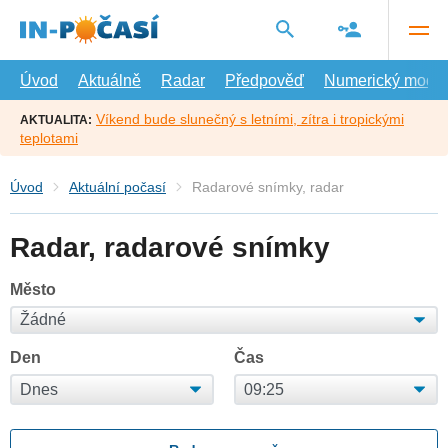
Přejít
na
hlavní
obsah
Úvod
Aktuálně
Radar
Předpověď
Numerický model
Víkend bude slunečný s letními, zítra i tropickými
AKTUALITA:
teplotami
Úvod
Aktuální počasí
Radarové snímky, radar
Radar, radarové snímky
Město
Den
Čas