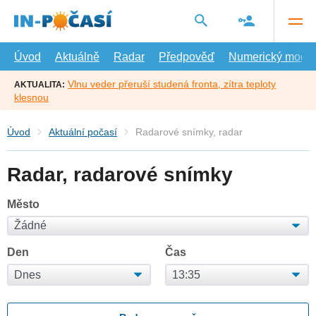
Přejít
na
hlavní
obsah
Úvod
Aktuálně
Radar
Předpověď
Numerický model
Vlnu veder přeruší studená fronta, zítra teploty
AKTUALITA:
klesnou
Úvod
Aktuální počasí
Radarové snímky, radar
Radar, radarové snímky
Město
Den
Čas