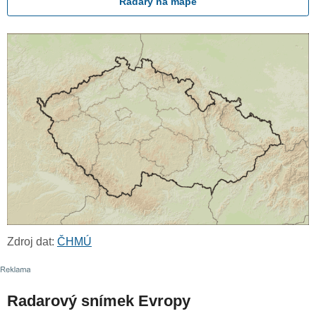
Radary na mapě
Zdroj dat:
ČHMÚ
Radarový snímek Evropy