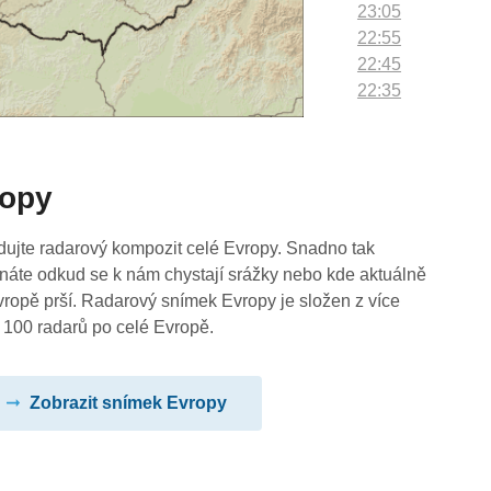
23:05
22:55
22:45
22:35
22:25
22:15
22:05
ropy
21:55
21:45
21:35
dujte radarový kompozit celé Evropy. Snadno tak
21:25
náte odkud se k nám chystají srážky nebo kde aktuálně
21:15
vropě prší. Radarový snímek Evropy je složen z více
21:05
 100 radarů po celé Evropě.
20:55
20:45
Zobrazit snímek Evropy
20:35
20:25
20:15
20:05