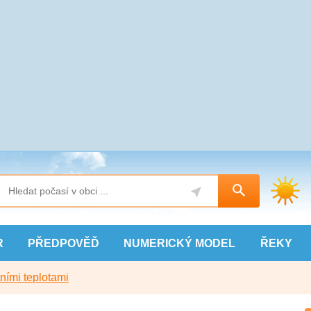
R
PŘEDPOVĚĎ
NUMERICKÝ
MODEL
ŘEKY
ními teplotami