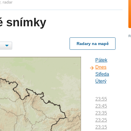
, radar
é snímky
Radary na mapě
Pátek
Dnes
Středa
Úterý
23:55
23:45
23:35
23:25
23:15