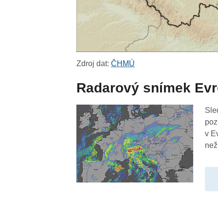
Zdroj dat:
ČHMÚ
Radarový snímek Ev
Sle
poz
v E
než