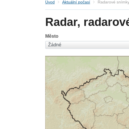
Úvod
Aktuální počasí
Radarové snímky
Radar, radarov
Město