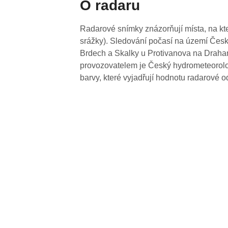
O radaru
Radarové snímky znázorňují místa, na kte
srážky). Sledování počasí na území Česk
Brdech a Skalky u Protivanova na Drahan
provozovatelem je Český hydrometeorolog
barvy, které vyjadřují hodnotu radarové o