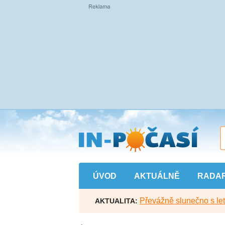
Přejít
na
hlavní
obsah
ÚVOD
AKTUÁLNĚ
RADA
Převážně slunečno s let
AKTUALITA: