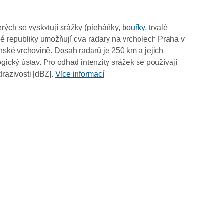
19:55
19:45
rých se vyskytují srážky (přeháňky,
bouřky
, trvalé
19:35
é republiky umožňují dva radary na vrcholech Praha v
19:25
ské vrchovině. Dosah radarů je 250 km a jejich
19:15
ický ústav. Pro odhad intenzity srážek se používají
19:05
drazivosti [dBZ].
Více informací
18:55
18:45
18:35
18:25
18:15
18:05
17:55
17:45
17:35
17:25
17:15
17:05