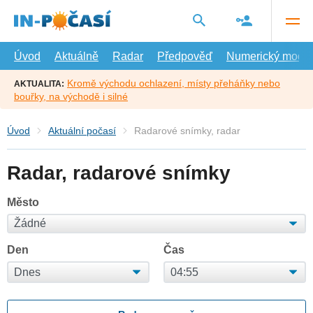
Přejít
na
hlavní
obsah
Úvod
Aktuálně
Radar
Předpověď
Numerický model
Kromě východu ochlazení, místy přeháňky nebo
AKTUALITA:
bouřky, na východě i silné
Úvod
Aktuální počasí
Radarové snímky, radar
Radar, radarové snímky
Město
Den
Čas