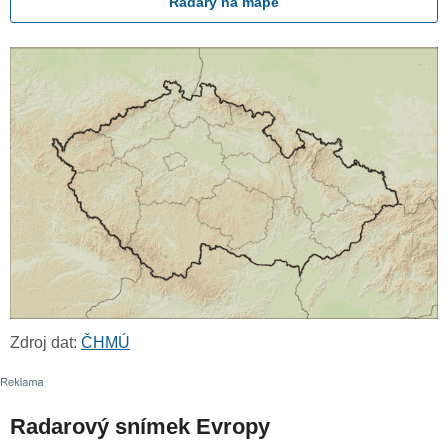
Radary na mapě
Zdroj dat:
ČHMÚ
Radarový snímek Evropy