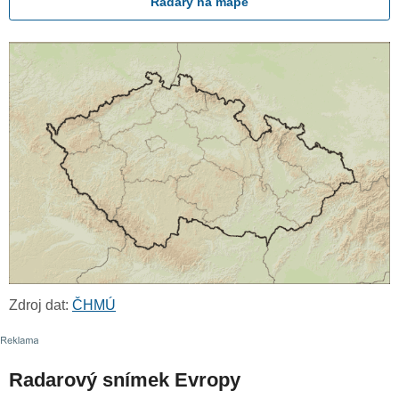
Radary na mapě
Zdroj dat:
ČHMÚ
Radarový snímek Evropy