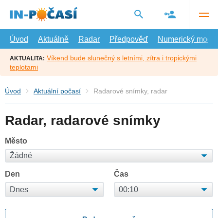
Přejít
na
hlavní
obsah
Úvod
Aktuálně
Radar
Předpověď
Numerický model
Víkend bude slunečný s letními, zítra i tropickými
AKTUALITA:
teplotami
Úvod
Aktuální počasí
Radarové snímky, radar
Radar, radarové snímky
Město
Den
Čas