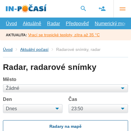
Přejít
na
hlavní
obsah
Úvod
Aktuálně
Radar
Předpověď
Numerický model
Vrací se tropické teploty, zítra až 35 °C
AKTUALITA:
Úvod
Aktuální počasí
Radarové snímky, radar
Radar, radarové snímky
Město
Den
Čas
Radary na mapě