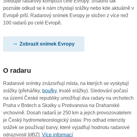
Sledujte radarový kompozit celé Evropy. Snadno tak
poznáte odkud se k nám chystají srážky nebo kde aktuálně v
Evropě prší. Radarový snímek Evropy je složen z více než
100 radarů po celé Evropě.
Zobrazit snímek Evropy
O radaru
Radarové snímky znázorňují místa, na kterých se vyskytují
srážky (přeháňky,
bouřky
, trvalé srážky). Sledování počasí
na území České republiky umožňují dva radary na vrcholech
Praha v Brdech a Skalky u Protivanova na Drahanské
vrchovině. Dosah radarů je 250 km a jejich provozovatelem
je Český hydrometeorologický ústav. Pro odhad intenzity
srážek se používají barvy, které vyjadřují hodnotu radarové
odrazivosti [dBZ].
Více informací