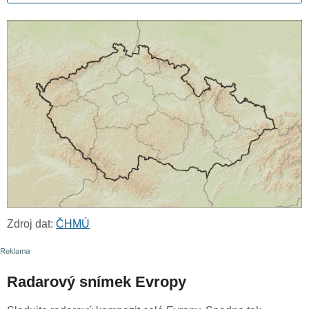
Zdroj dat:
ČHMÚ
Radarový snímek Evropy