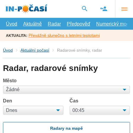
Přejít
na
hlavní
obsah
Úvod
Aktuálně
Radar
Předpověď
Numerický model
Převážně slunečno s letními teplotami
AKTUALITA:
Úvod
Aktuální počasí
Radarové snímky, radar
Radar, radarové snímky
Město
Den
Čas
Radary na mapě