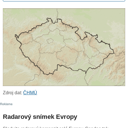
Zdroj dat:
ČHMÚ
Radarový snímek Evropy