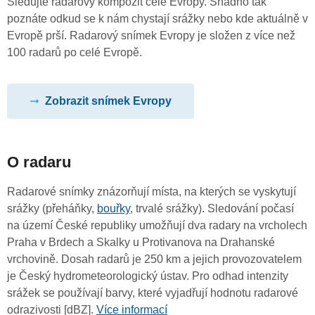
Sledujte radarový kompozit celé Evropy. Snadno tak
poznáte odkud se k nám chystají srážky nebo kde aktuálně v
Evropě prší. Radarový snímek Evropy je složen z více než
100 radarů po celé Evropě.
Zobrazit snímek Evropy
O radaru
Radarové snímky znázorňují místa, na kterých se vyskytují
srážky (přeháňky,
bouřky
, trvalé srážky). Sledování počasí
na území České republiky umožňují dva radary na vrcholech
Praha v Brdech a Skalky u Protivanova na Drahanské
vrchovině. Dosah radarů je 250 km a jejich provozovatelem
je Český hydrometeorologický ústav. Pro odhad intenzity
srážek se používají barvy, které vyjadřují hodnotu radarové
odrazivosti [dBZ].
Více informací