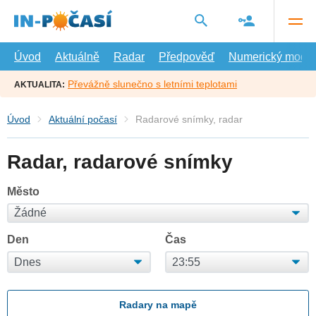
Přejít
na
hlavní
obsah
Úvod
Aktuálně
Radar
Předpověď
Numerický model
Převážně slunečno s letními teplotami
AKTUALITA:
Úvod
Aktuální počasí
Radarové snímky, radar
Radar, radarové snímky
Město
Den
Čas
Radary na mapě