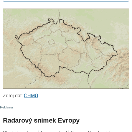
Zdroj dat:
ČHMÚ
Radarový snímek Evropy