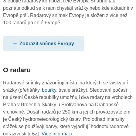
Sledujte radarový kompozit celé Evropy. Snadno tak
poznáte odkud se k nám chystají srážky nebo kde aktuálně v
Evropě prší. Radarový snímek Evropy je složen z více než
100 radarů po celé Evropě.
Zobrazit snímek Evropy
O radaru
Radarové snímky znázorňují místa, na kterých se vyskytují
srážky (přeháňky,
bouřky
, trvalé srážky). Sledování počasí
na území České republiky umožňují dva radary na vrcholech
Praha v Brdech a Skalky u Protivanova na Drahanské
vrchovině. Dosah radarů je 250 km a jejich provozovatelem
je Český hydrometeorologický ústav. Pro odhad intenzity
srážek se používají barvy, které vyjadřují hodnotu radarové
odrazivosti [dBZ].
Více informací