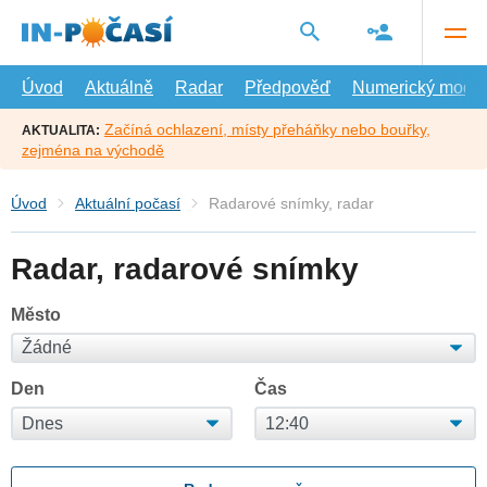
Přejít
na
hlavní
obsah
Úvod
Aktuálně
Radar
Předpověď
Numerický model
Začíná ochlazení, místy přeháňky nebo bouřky,
AKTUALITA:
zejména na východě
Úvod
Aktuální počasí
Radarové snímky, radar
Radar, radarové snímky
Město
Den
Čas