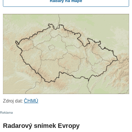
Radary na mapě
Zdroj dat:
ČHMÚ
Radarový snímek Evropy