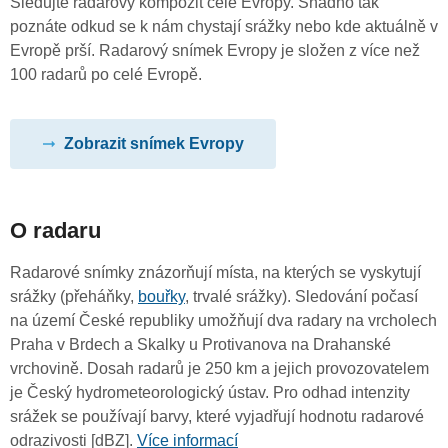
Sledujte radarový kompozit celé Evropy. Snadno tak
poznáte odkud se k nám chystají srážky nebo kde aktuálně v
Evropě prší. Radarový snímek Evropy je složen z více než
100 radarů po celé Evropě.
Zobrazit snímek Evropy
O radaru
Radarové snímky znázorňují místa, na kterých se vyskytují
srážky (přeháňky,
bouřky
, trvalé srážky). Sledování počasí
na území České republiky umožňují dva radary na vrcholech
Praha v Brdech a Skalky u Protivanova na Drahanské
vrchovině. Dosah radarů je 250 km a jejich provozovatelem
je Český hydrometeorologický ústav. Pro odhad intenzity
srážek se používají barvy, které vyjadřují hodnotu radarové
odrazivosti [dBZ].
Více informací