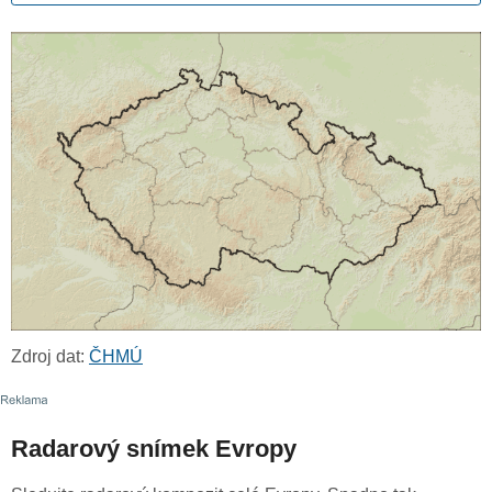
Zdroj dat:
ČHMÚ
Radarový snímek Evropy