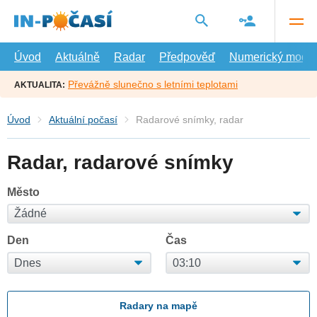
Přejít
na
hlavní
obsah
Úvod
Aktuálně
Radar
Předpověď
Numerický model
Převážně slunečno s letními teplotami
AKTUALITA:
Úvod
Aktuální počasí
Radarové snímky, radar
Radar, radarové snímky
Město
Den
Čas
Radary na mapě