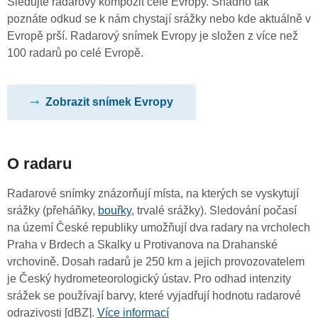
Sledujte radarový kompozit celé Evropy. Snadno tak
poznáte odkud se k nám chystají srážky nebo kde aktuálně v
Evropě prší. Radarový snímek Evropy je složen z více než
100 radarů po celé Evropě.
Zobrazit snímek Evropy
O radaru
Radarové snímky znázorňují místa, na kterých se vyskytují
srážky (přeháňky,
bouřky
, trvalé srážky). Sledování počasí
na území České republiky umožňují dva radary na vrcholech
Praha v Brdech a Skalky u Protivanova na Drahanské
vrchovině. Dosah radarů je 250 km a jejich provozovatelem
je Český hydrometeorologický ústav. Pro odhad intenzity
srážek se používají barvy, které vyjadřují hodnotu radarové
odrazivosti [dBZ].
Více informací