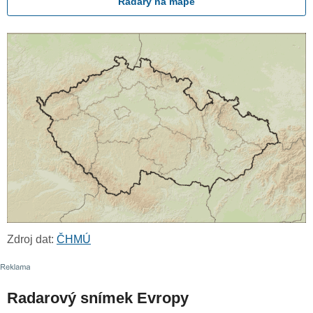
Radary na mapě
Zdroj dat:
ČHMÚ
Radarový snímek Evropy