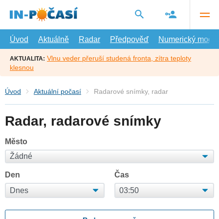
Přejít
na
hlavní
obsah
Úvod
Aktuálně
Radar
Předpověď
Numerický model
Vlnu veder přeruší studená fronta, zítra teploty
AKTUALITA:
klesnou
Úvod
Aktuální počasí
Radarové snímky, radar
Radar, radarové snímky
Město
Den
Čas