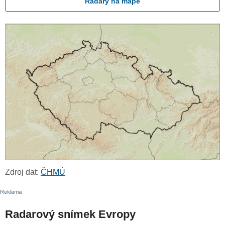
Radary na mapě
Zdroj dat:
ČHMÚ
Radarový snímek Evropy