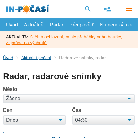
Přejít
na
hlavní
obsah
Úvod
Aktuálně
Radar
Předpověď
Numerický model
Začíná ochlazení, místy přeháňky nebo bouřky,
AKTUALITA:
zejména na východě
Úvod
Aktuální počasí
Radarové snímky, radar
Radar, radarové snímky
Město
Den
Čas