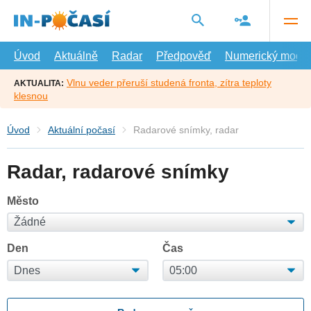
Přejít
na
hlavní
obsah
Úvod
Aktuálně
Radar
Předpověď
Numerický model
Vlnu veder přeruší studená fronta, zítra teploty
AKTUALITA:
klesnou
Úvod
Aktuální počasí
Radarové snímky, radar
Radar, radarové snímky
Město
Den
Čas