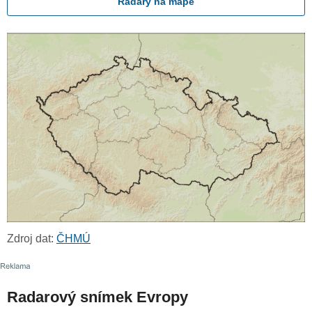
Radary na mapě
Zdroj dat:
ČHMÚ
Radarový snímek Evropy