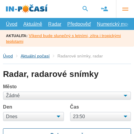
Přejít
na
hlavní
obsah
Úvod
Aktuálně
Radar
Předpověď
Numerický model
Víkend bude slunečný s letními, zítra i tropickými
AKTUALITA:
teplotami
Úvod
Aktuální počasí
Radarové snímky, radar
Radar, radarové snímky
Město
Den
Čas