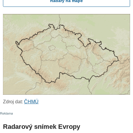
Radary na mapě
Zdroj dat:
ČHMÚ
Radarový snímek Evropy