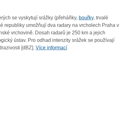
19:50
19:40
rých se vyskytují srážky (přeháňky,
bouřky
, trvalé
19:30
é republiky umožňují dva radary na vrcholech Praha v
19:20
ské vrchovině. Dosah radarů je 250 km a jejich
19:10
ický ústav. Pro odhad intenzity srážek se používají
19:00
drazivosti [dBZ].
Více informací
18:50
18:40
18:30
18:20
18:10
18:00
17:50
17:40
17:30
17:20
17:10
17:00