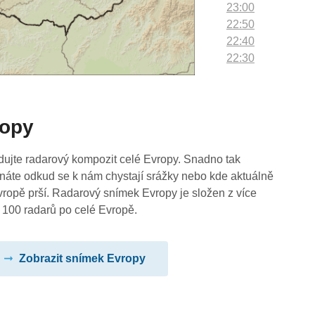
23:00
22:50
22:40
22:30
22:20
22:10
22:00
ropy
21:50
21:40
21:30
dujte radarový kompozit celé Evropy. Snadno tak
21:20
náte odkud se k nám chystají srážky nebo kde aktuálně
21:10
vropě prší. Radarový snímek Evropy je složen z více
21:00
 100 radarů po celé Evropě.
20:50
20:40
Zobrazit snímek Evropy
20:30
20:20
20:10
20:00