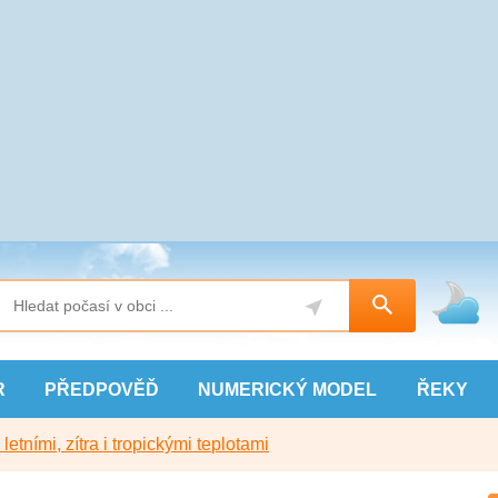
R
PŘEDPOVĚĎ
NUMERICKÝ
MODEL
ŘEKY
etními, zítra i tropickými teplotami