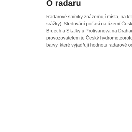
O radaru
Radarové snímky znázorňují místa, na kte
srážky). Sledování počasí na území Česk
Brdech a Skalky u Protivanova na Drahan
provozovatelem je Český hydrometeorolog
barvy, které vyjadřují hodnotu radarové o