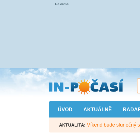
Přejít
na
hlavní
obsah
ÚVOD
AKTUÁLNĚ
RADA
Víkend bude slunečný s l
AKTUALITA: