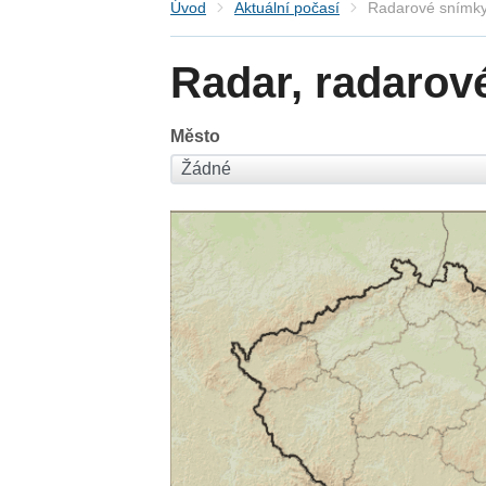
Úvod
Aktuální počasí
Radarové snímky
Radar, radarov
Město