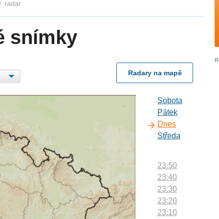
, radar
é snímky
Radary na mapě
Sobota
Pátek
Dnes
Středa
23:50
23:40
23:30
23:20
23:10