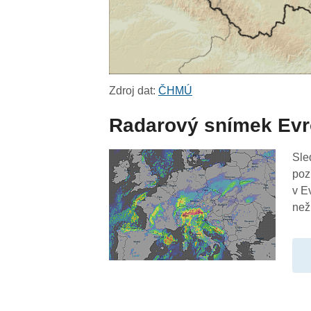
Zdroj dat:
ČHMÚ
Radarový snímek Ev
Sle
poz
v E
než