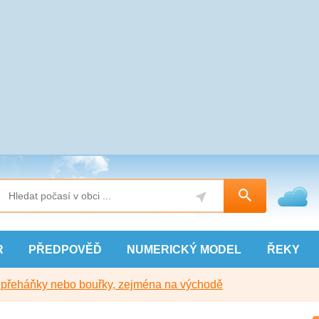
R
PŘEDPOVĚĎ
NUMERICKÝ
MODEL
ŘEKY
y přeháňky nebo bouřky, zejména na východě