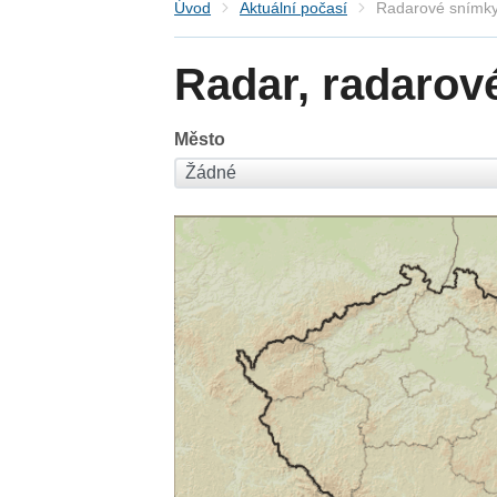
Úvod
Aktuální počasí
Radarové snímky
Radar, radarov
Město