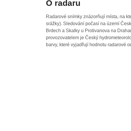
O radaru
Radarové snímky znázorňují místa, na kte
srážky). Sledování počasí na území Česk
Brdech a Skalky u Protivanova na Drahan
provozovatelem je Český hydrometeorolog
barvy, které vyjadřují hodnotu radarové o