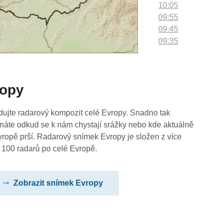
10:05
09:55
09:45
09:35
09:25
09:15
09:05
ropy
08:55
08:45
08:35
dujte radarový kompozit celé Evropy. Snadno tak
08:25
náte odkud se k nám chystají srážky nebo kde aktuálně
08:15
vropě prší. Radarový snímek Evropy je složen z více
08:05
 100 radarů po celé Evropě.
07:55
07:45
Zobrazit snímek Evropy
07:35
07:25
07:15
07:05