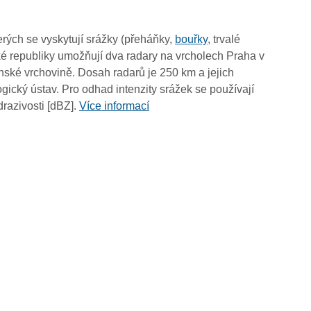
06:55
06:45
rých se vyskytují srážky (přeháňky,
bouřky
, trvalé
06:35
é republiky umožňují dva radary na vrcholech Praha v
06:25
ské vrchovině. Dosah radarů je 250 km a jejich
06:15
ický ústav. Pro odhad intenzity srážek se používají
06:05
drazivosti [dBZ].
Více informací
05:55
05:45
05:35
05:25
05:15
05:05
04:55
04:45
04:35
04:25
04:15
04:05