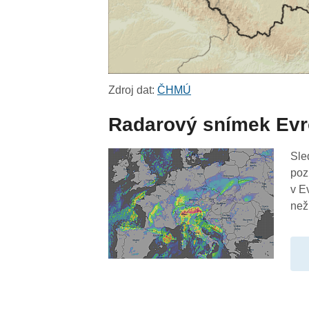
Zdroj dat:
ČHMÚ
Radarový snímek Ev
Sle
poz
v E
než