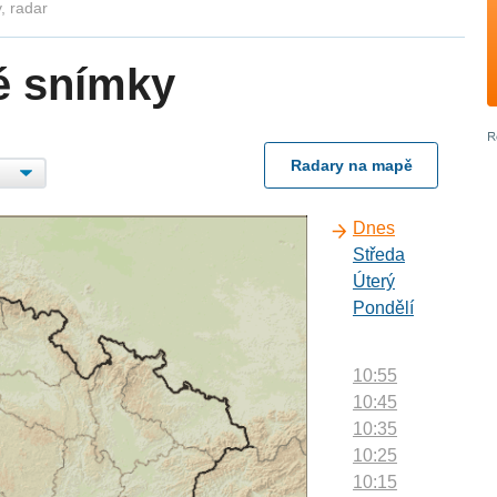
, radar
é snímky
Radary na mapě
Dnes
Středa
Úterý
Pondělí
10:55
10:45
10:35
10:25
10:15