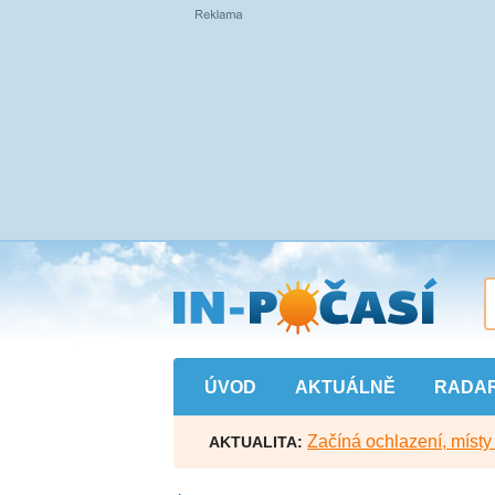
Přejít
na
hlavní
obsah
ÚVOD
AKTUÁLNĚ
RADA
Začíná ochlazení, míst
AKTUALITA: