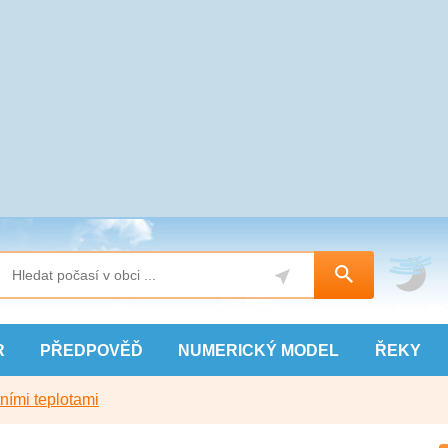
R
PŘEDPOVĚĎ
NUMERICKÝ
MODEL
ŘEKY
ními teplotami