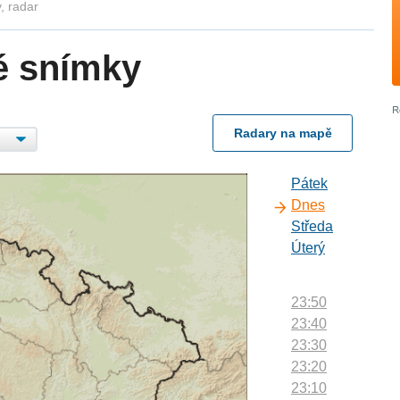
, radar
é snímky
Radary na mapě
Pátek
Dnes
Středa
Úterý
23:50
23:40
23:30
23:20
23:10