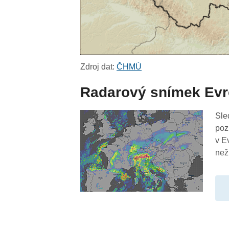
Zdroj dat:
ČHMÚ
Radarový snímek Ev
Sle
poz
v E
než