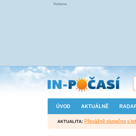
Přejít
na
hlavní
obsah
ÚVOD
AKTUÁLNĚ
RADA
Převážně slunečno s let
AKTUALITA: