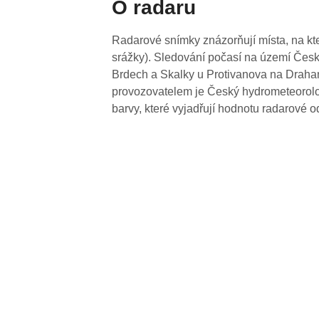
O radaru
Radarové snímky znázorňují místa, na kte
srážky). Sledování počasí na území Česk
Brdech a Skalky u Protivanova na Drahan
provozovatelem je Český hydrometeorolog
barvy, které vyjadřují hodnotu radarové o