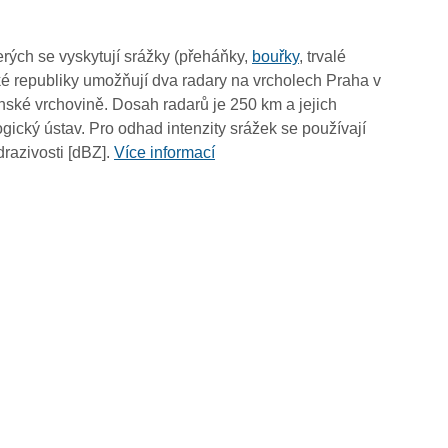
19:50
19:40
rých se vyskytují srážky (přeháňky,
bouřky
, trvalé
19:30
é republiky umožňují dva radary na vrcholech Praha v
19:20
ské vrchovině. Dosah radarů je 250 km a jejich
19:10
ický ústav. Pro odhad intenzity srážek se používají
19:00
drazivosti [dBZ].
Více informací
18:50
18:40
18:30
18:20
18:10
18:00
17:50
17:40
17:30
17:20
17:10
17:00