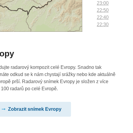
23:00
22:50
22:40
22:30
22:20
22:10
22:00
ropy
21:50
21:40
21:30
dujte radarový kompozit celé Evropy. Snadno tak
21:20
náte odkud se k nám chystají srážky nebo kde aktuálně
21:10
vropě prší. Radarový snímek Evropy je složen z více
21:00
 100 radarů po celé Evropě.
20:50
20:40
Zobrazit snímek Evropy
20:30
20:20
20:10
20:00