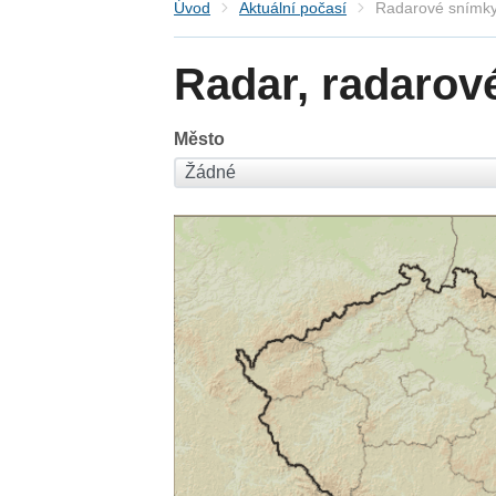
Úvod
Aktuální počasí
Radarové snímky
Radar, radarov
Město