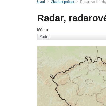
Úvod
Aktuální počasí
Radarové snímky
Radar, radarov
Město