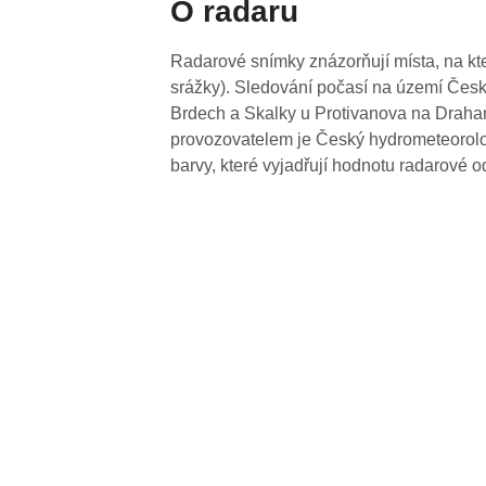
O radaru
Radarové snímky znázorňují místa, na kte
srážky). Sledování počasí na území Česk
Brdech a Skalky u Protivanova na Drahan
provozovatelem je Český hydrometeorolog
barvy, které vyjadřují hodnotu radarové o