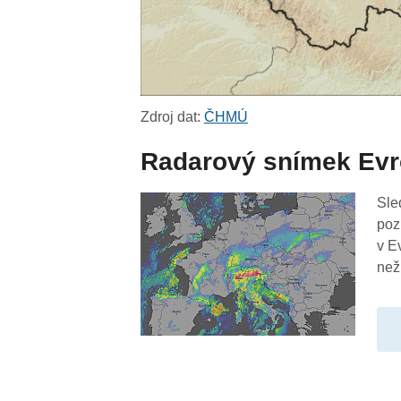
Zdroj dat:
ČHMÚ
Radarový snímek Ev
Sle
poz
v E
než