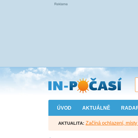
Přejít
na
hlavní
obsah
ÚVOD
AKTUÁLNĚ
RADA
Začíná ochlazení, míst
AKTUALITA: