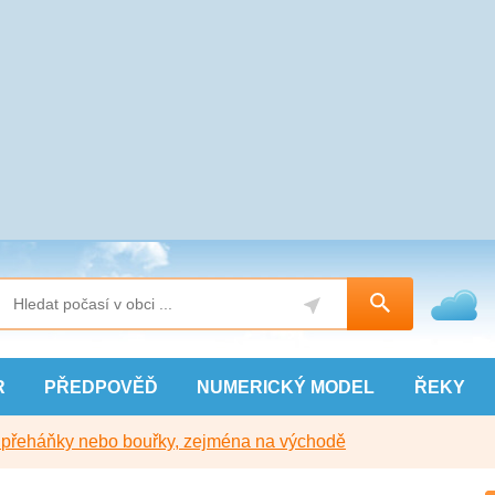
R
PŘEDPOVĚĎ
NUMERICKÝ
MODEL
ŘEKY
y přeháňky nebo bouřky, zejména na východě