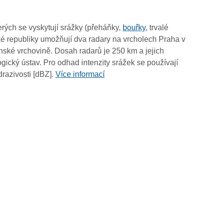
11:25
11:15
rých se vyskytují srážky (přeháňky,
bouřky
, trvalé
11:05
é republiky umožňují dva radary na vrcholech Praha v
10:55
ské vrchovině. Dosah radarů je 250 km a jejich
10:45
ický ústav. Pro odhad intenzity srážek se používají
10:35
drazivosti [dBZ].
Více informací
10:25
10:15
10:05
09:55
09:45
09:35
09:25
09:15
09:05
08:55
08:45
08:35