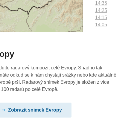
14:35
14:25
14:15
14:05
13:55
13:45
13:35
ropy
13:25
13:15
13:05
dujte radarový kompozit celé Evropy. Snadno tak
12:55
náte odkud se k nám chystají srážky nebo kde aktuálně
12:45
vropě prší. Radarový snímek Evropy je složen z více
12:35
 100 radarů po celé Evropě.
12:25
12:15
Zobrazit snímek Evropy
12:05
11:55
11:45
11:35