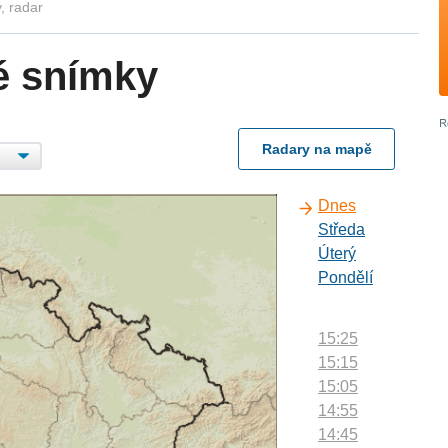
, radar
é snímky
Radary na mapě
Dnes
Středa
Úterý
Pondělí
15:25
15:15
15:05
14:55
14:45