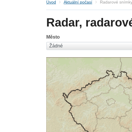
Úvod
Aktuální počasí
Radarové snímky
Radar, radarov
Město