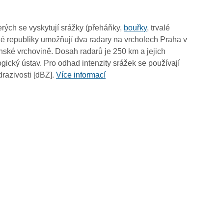
19:55
19:45
rých se vyskytují srážky (přeháňky,
bouřky
, trvalé
19:35
é republiky umožňují dva radary na vrcholech Praha v
19:25
ské vrchovině. Dosah radarů je 250 km a jejich
19:15
ický ústav. Pro odhad intenzity srážek se používají
19:05
drazivosti [dBZ].
Více informací
18:55
18:45
18:35
18:25
18:15
18:05
17:55
17:45
17:35
17:25
17:15
17:05