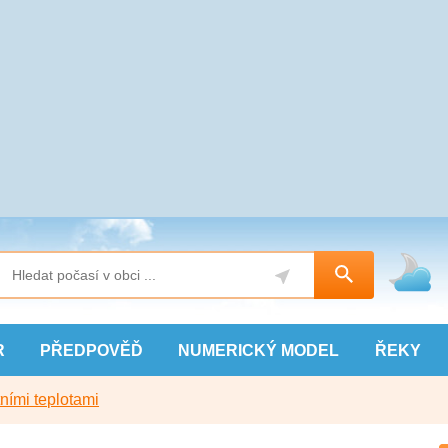
R
PŘEDPOVĚĎ
NUMERICKÝ
MODEL
ŘEKY
ními teplotami