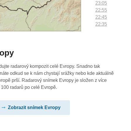
23:05
22:55
22:45
22:35
22:25
22:15
22:05
ropy
21:55
21:45
21:35
dujte radarový kompozit celé Evropy. Snadno tak
21:25
náte odkud se k nám chystají srážky nebo kde aktuálně
21:15
vropě prší. Radarový snímek Evropy je složen z více
21:05
 100 radarů po celé Evropě.
20:55
20:45
Zobrazit snímek Evropy
20:35
20:25
20:15
20:05