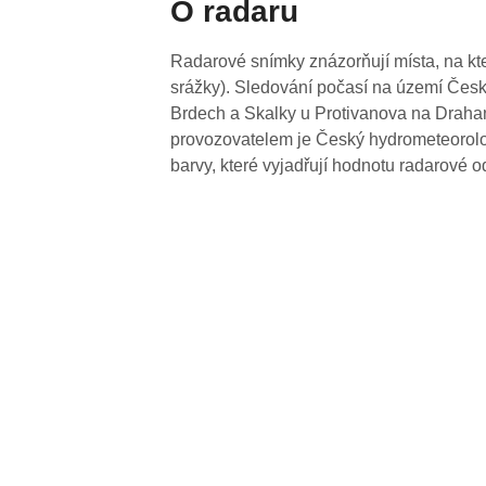
O radaru
Radarové snímky znázorňují místa, na kte
srážky). Sledování počasí na území Česk
Brdech a Skalky u Protivanova na Drahan
provozovatelem je Český hydrometeorolog
barvy, které vyjadřují hodnotu radarové o