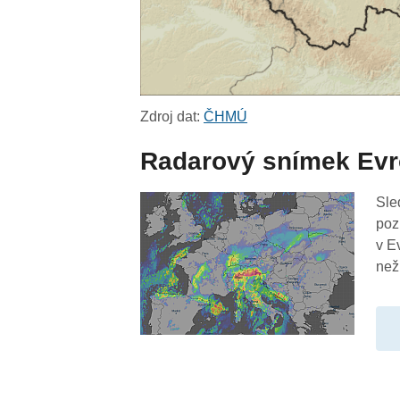
Zdroj dat:
ČHMÚ
Radarový snímek Ev
Sle
poz
v E
než