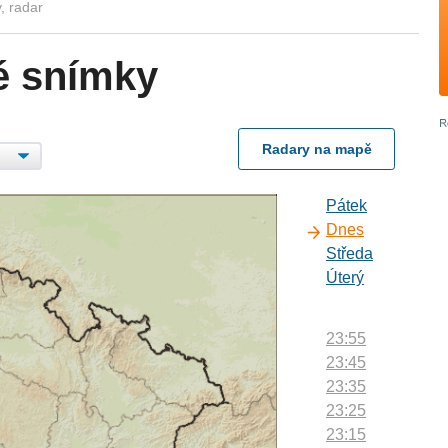
, radar
é snímky
Radary na mapě
Pátek
Dnes
Středa
Úterý
23:55
23:45
23:35
23:25
23:15