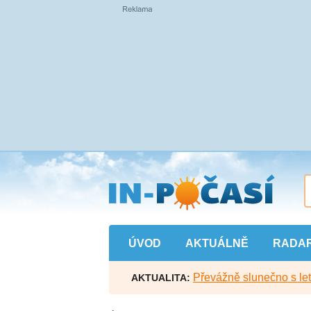
Přejít
na
hlavní
obsah
ÚVOD
AKTUÁLNĚ
RADA
Převážně slunečno s let
AKTUALITA: