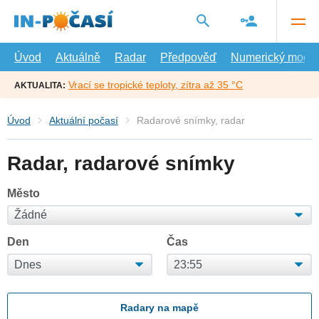
Přejít
na
hlavní
obsah
Úvod
Aktuálně
Radar
Předpověď
Numerický model
Vrací se tropické teploty, zítra až 35 °C
AKTUALITA:
Úvod
Aktuální počasí
Radarové snímky, radar
Radar, radarové snímky
Město
Den
Čas
Radary na mapě