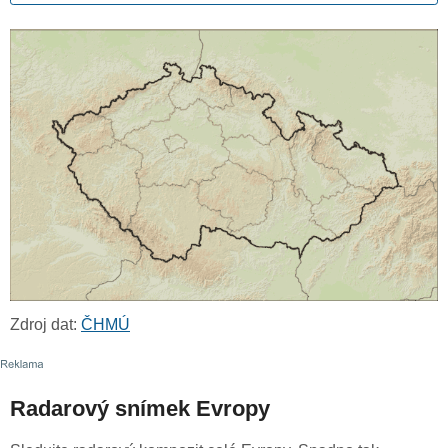
Zdroj dat:
ČHMÚ
Radarový snímek Evropy