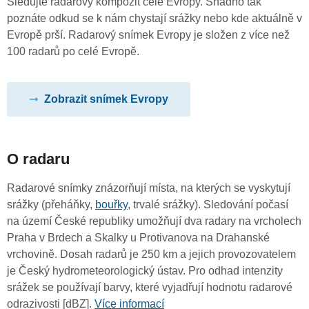
Sledujte radarový kompozit celé Evropy. Snadno tak
poznáte odkud se k nám chystají srážky nebo kde aktuálně v
Evropě prší. Radarový snímek Evropy je složen z více než
100 radarů po celé Evropě.
Zobrazit snímek Evropy
O radaru
Radarové snímky znázorňují místa, na kterých se vyskytují
srážky (přeháňky,
bouřky
, trvalé srážky). Sledování počasí
na území České republiky umožňují dva radary na vrcholech
Praha v Brdech a Skalky u Protivanova na Drahanské
vrchovině. Dosah radarů je 250 km a jejich provozovatelem
je Český hydrometeorologický ústav. Pro odhad intenzity
srážek se používají barvy, které vyjadřují hodnotu radarové
odrazivosti [dBZ].
Více informací