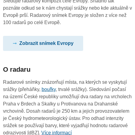
Sledujte radarový kompozit celé Evropy. Snadno tak
poznáte odkud se k nám chystají srážky nebo kde aktuálně v
Evropě prší. Radarový snímek Evropy je složen z více než
100 radarů po celé Evropě.
Zobrazit snímek Evropy
O radaru
Radarové snímky znázorňují místa, na kterých se vyskytují
srážky (přeháňky,
bouřky
, trvalé srážky). Sledování počasí
na území České republiky umožňují dva radary na vrcholech
Praha v Brdech a Skalky u Protivanova na Drahanské
vrchovině. Dosah radarů je 250 km a jejich provozovatelem
je Český hydrometeorologický ústav. Pro odhad intenzity
srážek se používají barvy, které vyjadřují hodnotu radarové
odrazivosti [dBZ].
Více informací