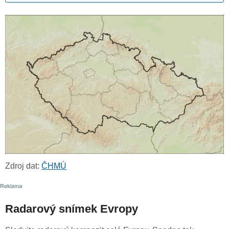
Zdroj dat:
ČHMÚ
Radarový snímek Evropy