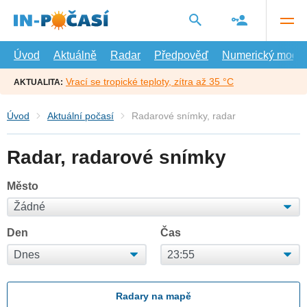
Přejít
na
hlavní
obsah
Úvod
Aktuálně
Radar
Předpověď
Numerický model
Vrací se tropické teploty, zítra až 35 °C
AKTUALITA:
Úvod
Aktuální počasí
Radarové snímky, radar
Radar, radarové snímky
Město
Den
Čas
Radary na mapě