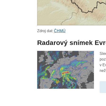
Zdroj dat:
ČHMÚ
Radarový snímek Ev
Sle
poz
v E
než