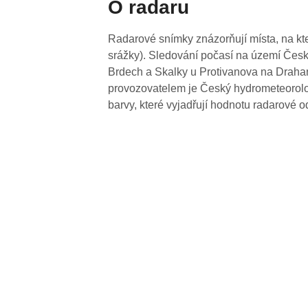
O radaru
Radarové snímky znázorňují místa, na kte
srážky). Sledování počasí na území Česk
Brdech a Skalky u Protivanova na Drahan
provozovatelem je Český hydrometeorolog
barvy, které vyjadřují hodnotu radarové o