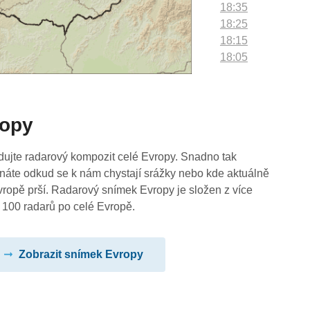
18:35
18:25
18:15
18:05
17:55
17:45
17:35
ropy
17:25
17:15
17:05
dujte radarový kompozit celé Evropy. Snadno tak
16:55
náte odkud se k nám chystají srážky nebo kde aktuálně
16:45
vropě prší. Radarový snímek Evropy je složen z více
16:35
 100 radarů po celé Evropě.
16:25
16:15
Zobrazit snímek Evropy
16:05
15:55
15:45
15:35