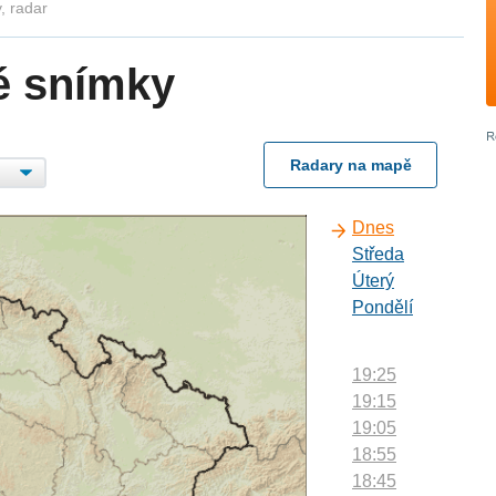
, radar
é snímky
Radary na mapě
Dnes
Středa
Úterý
Pondělí
19:25
19:15
19:05
18:55
18:45