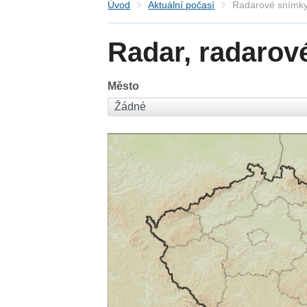
Úvod
Aktuální počasí
Radarové snímky
Radar, radarov
Město