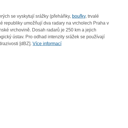
15:25
15:15
rých se vyskytují srážky (přeháňky,
bouřky
, trvalé
15:05
é republiky umožňují dva radary na vrcholech Praha v
14:55
ské vrchovině. Dosah radarů je 250 km a jejich
14:45
ický ústav. Pro odhad intenzity srážek se používají
14:35
drazivosti [dBZ].
Více informací
14:25
14:15
14:05
13:55
13:45
13:35
13:25
13:15
13:05
12:55
12:45
12:35