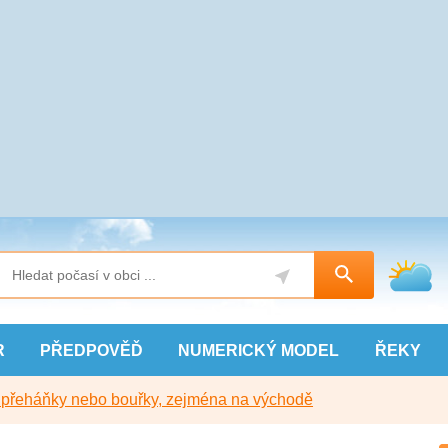
R
PŘEDPOVĚĎ
NUMERICKÝ
MODEL
ŘEKY
y přeháňky nebo bouřky, zejména na východě