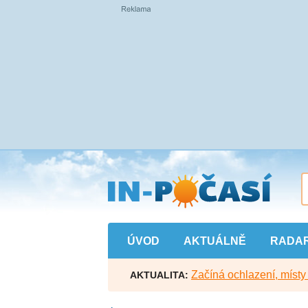
Přejít
na
hlavní
obsah
ÚVOD
AKTUÁLNĚ
RADA
Začíná ochlazení, míst
AKTUALITA: