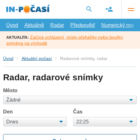
Přejít
na
hlavní
obsah
Úvod
Aktuálně
Radar
Předpověď
Numerický model
Začíná ochlazení, místy přeháňky nebo bouřky,
AKTUALITA:
zejména na východě
Úvod
Aktuální počasí
Radarové snímky, radar
Radar, radarové snímky
Město
Den
Čas