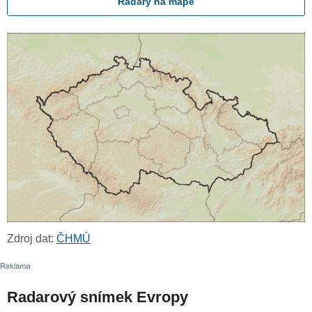
Radary na mapě
Zdroj dat:
ČHMÚ
Radarový snímek Evropy