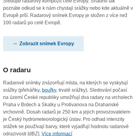
Sledujte radarový kompozit celé Evropy. Snadno tak
poznáte odkud se k nám chystají srážky nebo kde aktuálně v
Evropě prší. Radarový snímek Evropy je složen z více než
100 radarů po celé Evropě.
Zobrazit snímek Evropy
O radaru
Radarové snímky znázorňují místa, na kterých se vyskytují
srážky (přeháňky,
bouřky
, trvalé srážky). Sledování počasí
na území České republiky umožňují dva radary na vrcholech
Praha v Brdech a Skalky u Protivanova na Drahanské
vrchovině. Dosah radarů je 250 km a jejich provozovatelem
je Český hydrometeorologický ústav. Pro odhad intenzity
srážek se používají barvy, které vyjadřují hodnotu radarové
odrazivosti [dBZ].
Více informací