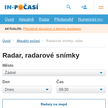
Přejít
na
hlavní
obsah
Úvod
Aktuálně
Radar
Předpověď
Numerický model
Převážně slunečno s letními teplotami
AKTUALITA:
Úvod
Aktuální počasí
Radarové snímky, radar
Radar, radarové snímky
Město
Den
Čas
Radary na mapě