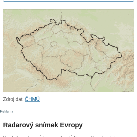
Zdroj dat:
ČHMÚ
Radarový snímek Evropy