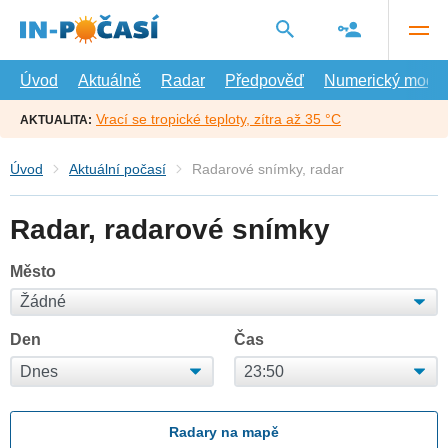
Přejít
na
hlavní
obsah
Úvod
Aktuálně
Radar
Předpověď
Numerický model
Vrací se tropické teploty, zítra až 35 °C
AKTUALITA:
Úvod
Aktuální počasí
Radarové snímky, radar
Radar, radarové snímky
Město
Den
Čas
Radary na mapě