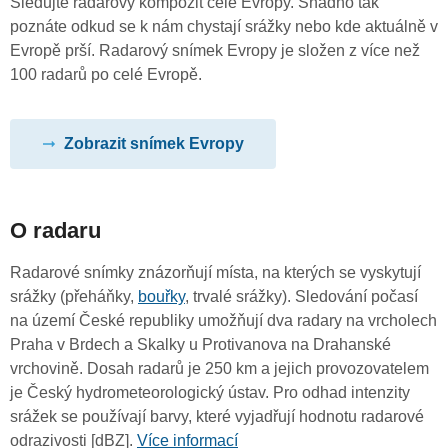
Sledujte radarový kompozit celé Evropy. Snadno tak
poznáte odkud se k nám chystají srážky nebo kde aktuálně v
Evropě prší. Radarový snímek Evropy je složen z více než
100 radarů po celé Evropě.
Zobrazit snímek Evropy
O radaru
Radarové snímky znázorňují místa, na kterých se vyskytují
srážky (přeháňky,
bouřky
, trvalé srážky). Sledování počasí
na území České republiky umožňují dva radary na vrcholech
Praha v Brdech a Skalky u Protivanova na Drahanské
vrchovině. Dosah radarů je 250 km a jejich provozovatelem
je Český hydrometeorologický ústav. Pro odhad intenzity
srážek se používají barvy, které vyjadřují hodnotu radarové
odrazivosti [dBZ].
Více informací