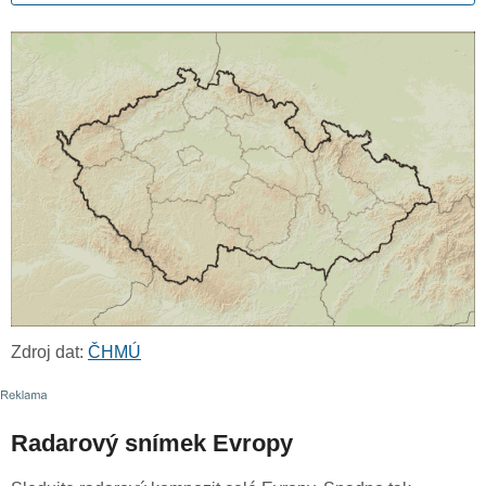
Zdroj dat:
ČHMÚ
Radarový snímek Evropy