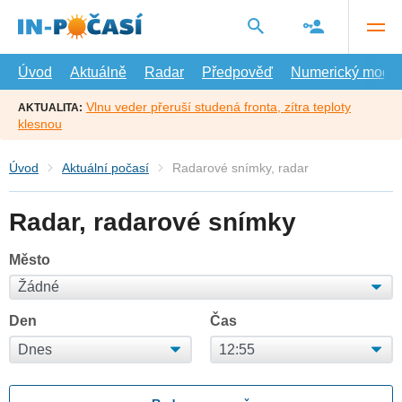
Přejít
na
hlavní
obsah
Úvod
Aktuálně
Radar
Předpověď
Numerický model
Vlnu veder přeruší studená fronta, zítra teploty
AKTUALITA:
klesnou
Úvod
Aktuální počasí
Radarové snímky, radar
Radar, radarové snímky
Město
Den
Čas