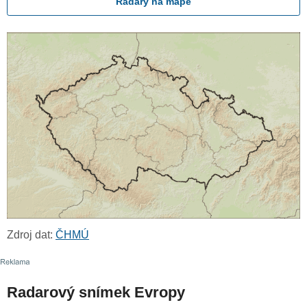
Radary na mapě
Zdroj dat:
ČHMÚ
Radarový snímek Evropy