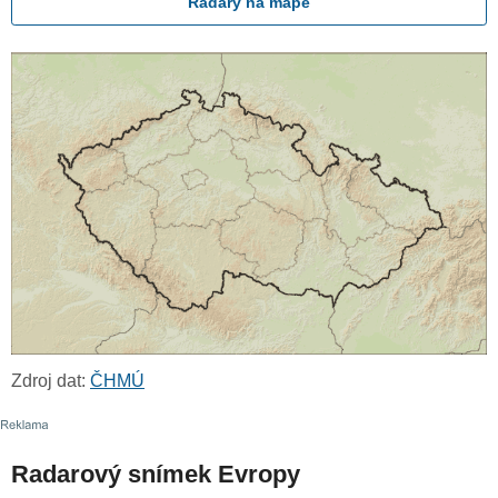
Radary na mapě
Zdroj dat:
ČHMÚ
Radarový snímek Evropy