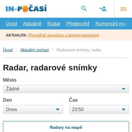
Přejít
na
hlavní
obsah
Úvod
Aktuálně
Radar
Předpověď
Numerický model
Převážně slunečno s letními teplotami
AKTUALITA:
Úvod
Aktuální počasí
Radarové snímky, radar
Radar, radarové snímky
Město
Den
Čas
Radary na mapě