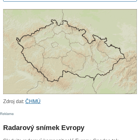
Zdroj dat:
ČHMÚ
Radarový snímek Evropy