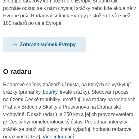
Sledujte radarový kompozit celé Evropy. Snadno tak
poznáte odkud se k nám chystají srážky nebo kde aktuálně v
Evropě prší. Radarový snímek Evropy je složen z více než
100 radarů po celé Evropě.
Zobrazit snímek Evropy
O radaru
Radarové snímky znázorňují místa, na kterých se vyskytují
srážky (přeháňky,
bouřky
, trvalé srážky). Sledování počasí
na území České republiky umožňují dva radary na vrcholech
Praha v Brdech a Skalky u Protivanova na Drahanské
vrchovině. Dosah radarů je 250 km a jejich provozovatelem
je Český hydrometeorologický ústav. Pro odhad intenzity
srážek se používají barvy, které vyjadřují hodnotu radarové
odrazivosti [dBZ].
Více informací